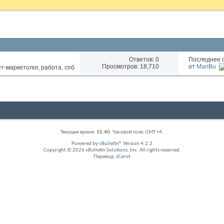
Ответов:
0
Последнее 
Просмотров: 18,710
от
MariBu
Текущее время:
15:40
. Часовой пояс GMT +4.
Powered by
vBulletin®
Version 4.2.2
Copyright © 2026 vBulletin Solutions, Inc. All rights reserved.
Перевод:
zCarot