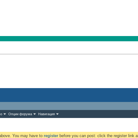
во
Опции форума
Навигация
k above. You may have to
register
before you can post: click the register link