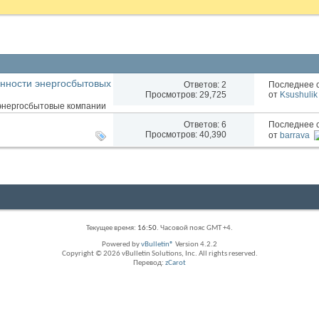
енности энергосбытовых
Ответов:
2
Последнее 
Просмотров: 29,725
от
Ksushulik
Ответов:
6
Последнее 
Просмотров: 40,390
от
barrava
Текущее время:
16:50
. Часовой пояс GMT +4.
Powered by
vBulletin®
Version 4.2.2
Copyright © 2026 vBulletin Solutions, Inc. All rights reserved.
Перевод:
zCarot