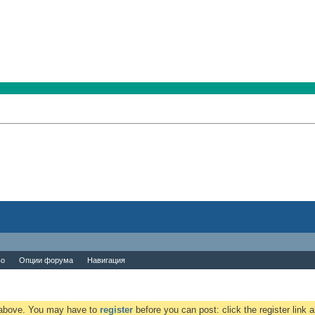
во
Опции форума
Навигация
k above. You may have to
register
before you can post: click the register link