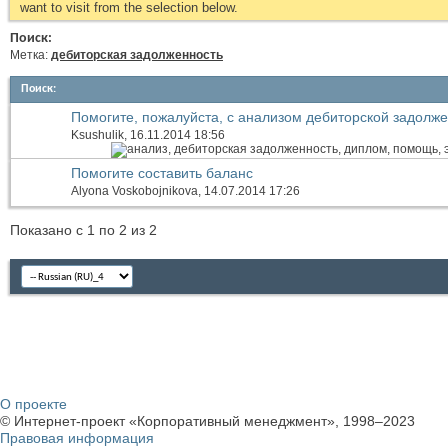
want to visit from the selection below.
Поиск:
Метка:
дебиторская задолженность
Поиск
:
Помогите, пожалуйста, с анализом дебиторской задолж
компаний
Ksushulik
, 16.11.2014 18:56
Помогите составить баланс
Alyona Voskobojnikova
, 14.07.2014 17:26
Показано с 1 по 2 из 2
О проекте
© Интернет-проект «Корпоративный менеджмент», 1998–2023
Правовая информация