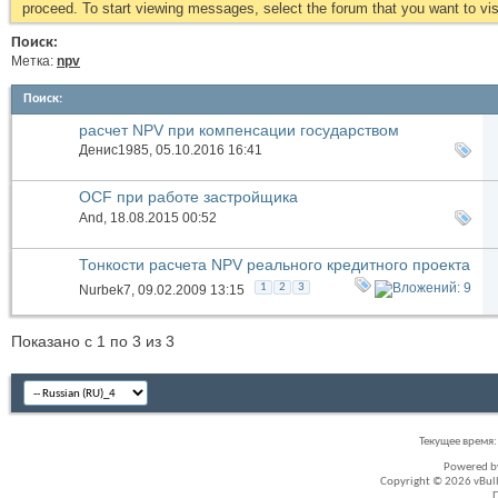
proceed. To start viewing messages, select the forum that you want to visi
Поиск:
Метка:
npv
Поиск
:
расчет NPV при компенсации государством
инвестиционных затрат
Денис1985
, 05.10.2016 16:41
OCF при работе застройщика
And
, 18.08.2015 00:52
Тонкости расчета NPV реального кредитного проекта
1
2
3
Nurbek7
, 09.02.2009 13:15
Показано с 1 по 3 из 3
Текущее время
Powered 
Copyright © 2026 vBullet