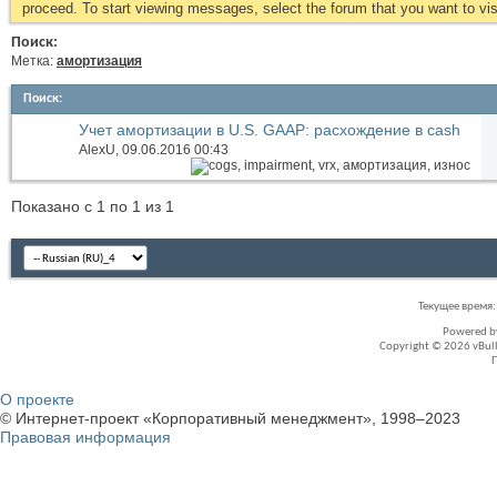
proceed. To start viewing messages, select the forum that you want to visi
Поиск:
Метка:
амортизация
Поиск
:
Учет амортизации в U.S. GAAP: расхождение в cash
flow statement
AlexU
, 09.06.2016 00:43
Показано с 1 по 1 из 1
Текущее время
Powered 
Copyright © 2026 vBullet
О проекте
© Интернет-проект «Корпоративный менеджмент», 1998–2023
Правовая информация