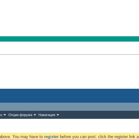
во
Опции форума
Навигация
k above. You may have to
register
before you can post: click the register link