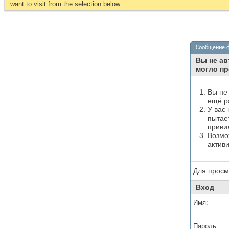
want to visit from the selection below.
Сообщение 
Вы не ав
могло пр
Вы не
ещё р
У вас
пытае
приви
Возмо
актив
Для просм
Вход
Имя:
Пароль: