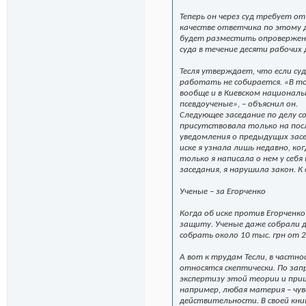
Теперь он через суд требует о
качестве ответчика по этому д
будет разместить опровержение
суда в течение десяти рабочих 
Тесля утверждает, что если су
работать не собирается. «В том
вообще и в Киевском национал
псевдоученые», – объяснил он.
Следующее заседание по делу со
присутствовала только на после
уведомления о предыдущих засе
иске я узнала лишь недавно, к
только я написала о нем у себя
заседания, я нарушила закон. К
Ученые – за Егорченко
Когда об иске против Егорченко
защиту. Ученые даже собрали д
собрать около 10 тыс. грн от 2
А вот к трудам Тесли, в частн
относятся скептически. По зап
экспертизу этой теории и приш
например, любая материя – чу
действительности. В своей кни