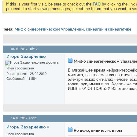
If this is your first visit, be sure to check out the
FAQ
by clicking the lin
proceed. To start viewing messages, select the forum that you want to visi
Тема:
Миф о синергетическом управлении, синергии и синергетике
04.10.2017,
18:17
Игорь Захарченко
Миф о синергетическом управлен
Член сообщества
В ближайшее время нейроинтерфейс 
Регистрация
28.02.2010
мистика, называемая синергетическ
Сообщений
1,884
электрических сигналах человеческих
голов, рук, мышц и пр. Адепты же 
ИЗВЛЕКАЮТ ПОЛЬЗУ ИЗ этого явле
14.10.2017,
09:21
Игорь Захарченко
Но дело, видите ли, в том
Член сообщества