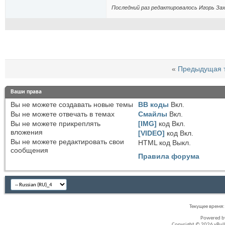
Последний раз редактировалось Игорь Заха
«
Предыдущая 
Ваши права
Вы
не можете
создавать новые темы
BB коды
Вкл.
Вы
не можете
отвечать в темах
Смайлы
Вкл.
Вы
не можете
прикреплять
[IMG]
код
Вкл.
вложения
[VIDEO]
код
Вкл.
Вы
не можете
редактировать свои
HTML код
Выкл.
сообщения
Правила форума
Текущее время
Powered 
Copyright © 2026 vBullet