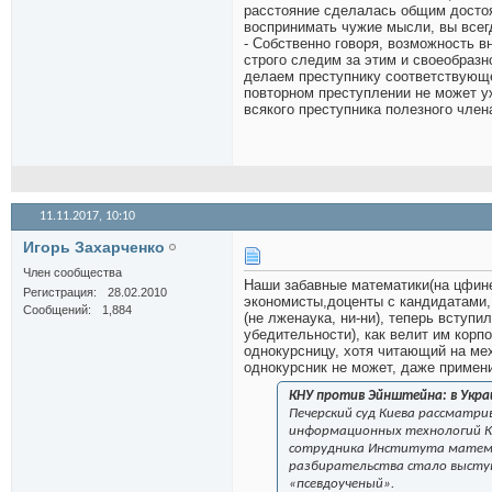
расстояние сделалась общим достоя
воспринимать чужие мысли, вы всег
- Собственно говоря, возможность в
строго следим за этим и своеобраз
делаем преступнику соответствующе
повторном преступлении не может у
всякого преступника полезного чле
11.11.2017,
10:10
Игорь Захарченко
Член сообщества
Наши забавные математики(на цфине
Регистрация
28.02.2010
экономисты,доценты с кандидатами,
Сообщений
1,884
(не лженаука, ни-ни), теперь вступ
убедительности), как велит им корп
однокурсницу, хотя читающий на ме
однокурсник не может, даже примени
КНУ против Эйнштейна: в Украи
Печерский суд Киева рассматр
информационных технологий КНУ
сотрудника Института матема
разбирательства стало выступл
«псевдоученый».