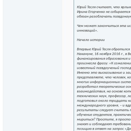
Юрий Тесля считает, что ярлык
Ирина Егорченко не собирается
обязан разоблачать псевдонаук
Чем может закончиться эта ист
инноваций».
Начало истории
Впервые Юрий Тесля обратился в
Накануне, 16 ноября 2016 г., 
финансирования образования и н
произнесла фразу: «К сожален
известный псевдоученый господ
Именно это высказывание и зац
представляете, что человек, к
многих информационных систе
разработал теоретические осн
взаимодействия, на основе кот
технических наук, профессор, 
подготовил около тридцати ка
международного уровня, – и вдру
результаты следует считать п
обучение студентов, практич
мириться? Простите, я просто
знают и соблюдают требования
позицию в ответ на запрос «Д