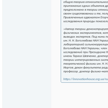
общую теорию относительност
притяжение одних объектов др
предположено в теории относи
своем существовании и те, пол
Привлеченные адвокатом Егорч
исследования природы показал
«Автор теории демонстрирует 
физических экспериментов, кот
выводах экспертов. Под ними 
им. Н. Н. Боголюбова НАН Укр
лабораторией сильнокоррелиро
Боголюбова НАН Украины, член
исследований при Президиуме 
имени Тараса Шевченко, докто
теории интегрированных сист
теоретической физики им. Н. 
Иоргов; декан факультета рад
профессор, доктор физико-мат
https://innovationhouse.org.ua/ru