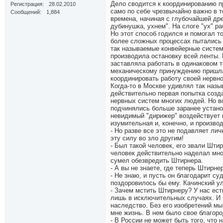
Дело сводится к координированию 
Регистрация
28.02.2010
само по себе чрезвычайно важно в т
Сообщений
1,884
времена, начиная с глубочайшей дре
дубинушка, ухнем". На слоге "ух" р
Но этот способ годился и помогал т
более сложных процессах пытались
так называемые конвейерные системы
производила остановку всей ленты.
заставляла работать в одинаковом 
механическому принуждению пришла
координировать работу своей нервн
Когда-то в Москве удивлял так наз
действительно первая попытка созда
нервных систем многих людей. Но в
подчинялись больше заранее устано
невидимый "дирижер" воздействует 
изумительная и, конечно, и произво
- Но разве все это не подавляет ли
эту силу во зло другим!
- Был такой человек, его звали Шти
человек действительно наделал мно
сумел обезвредить Штирнера.
- А вы не знаете, где теперь Штирн
- Не знаю, и пусть он благодарит суд
поздоровилось бы ему. Качинский у
- Зачем мстить Штирнеру? У нас ест
лишь в исключительных случаях. И 
наследство. Без его изобретений мы
мне жизнь. В нем было свое благоро
- В России не может быть того, что