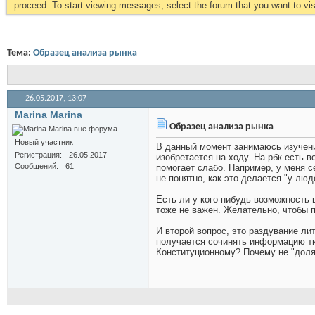
proceed. To start viewing messages, select the forum that you want to visi
Тема:
Образец анализа рынка
26.05.2017,
13:07
Marina Marina
Образец анализа рынка
Новый участник
В данный момент занимаюсь изучение
Регистрация
26.05.2017
изобретается на ходу. На рбк есть 
Сообщений
61
помогает слабо. Например, у меня 
не понятно, как это делается "у люд
Есть ли у кого-нибудь возможность 
тоже не важен. Желательно, чтобы 
И второй вопрос, это раздувание ли
получается сочинять информацию тип
Конституционному? Почему не "доля 