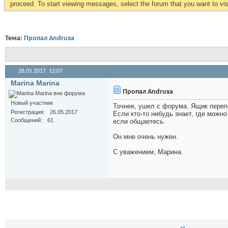
proceed. To start viewing messages, select the forum that you want to visi
Тема:
Пропал Andruxa
26.05.2017,
12:07
Marina Marina
Пропал Andruxa
Новый участник
Точнее, ушел с форума. Ящик перепо
Регистрация
26.05.2017
Если кто-то нибудь знает, где можно
Сообщений
61
если общаетесь.
Он мне очень нужен.
С уважением, Марина.