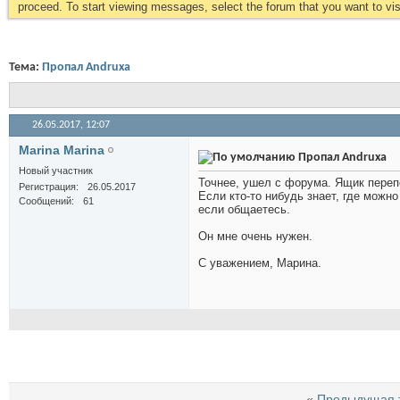
proceed. To start viewing messages, select the forum that you want to visi
Тема:
Пропал Andruxa
26.05.2017,
12:07
Marina Marina
Пропал Andruxa
Новый участник
Точнее, ушел с форума. Ящик перепо
Регистрация
26.05.2017
Если кто-то нибудь знает, где можно
Сообщений
61
если общаетесь.
Он мне очень нужен.
С уважением, Марина.
«
Предыдущая 