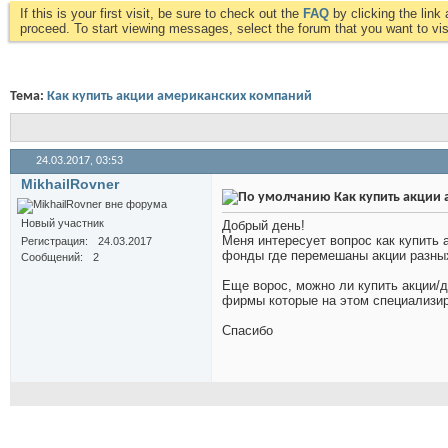
If this is your first visit, be sure to check out the
FAQ
by clicking the lin
proceed. To start viewing messages, select the forum that you want to visi
Тема:
Как купить акции американских компаний
24.03.2017,
03:53
MikhailRovner
Как купить акции
Новый участник
Добрый день!
Меня интересует вопрос как купить а
Регистрация
24.03.2017
фонды где перемешаны акции разных
Сообщений
2
Еще ворос, можно ли купить акции/
фирмы которые на этом специализи
Спасибо