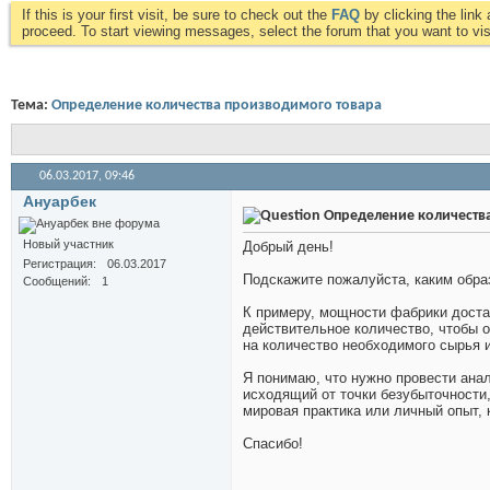
If this is your first visit, be sure to check out the
FAQ
by clicking the lin
proceed. To start viewing messages, select the forum that you want to visi
Тема:
Определение количества производимого товара
06.03.2017,
09:46
Ануарбек
Определение количеств
Новый участник
Добрый день!
Регистрация
06.03.2017
Подскажите пожалуйста, каким обра
Сообщений
1
К примеру, мощности фабрики достат
действительное количество, чтобы 
на количество необходимого сырья и
Я понимаю, что нужно провести анал
исходящий от точки безубыточности, 
мировая практика или личный опыт, 
Спасибо!