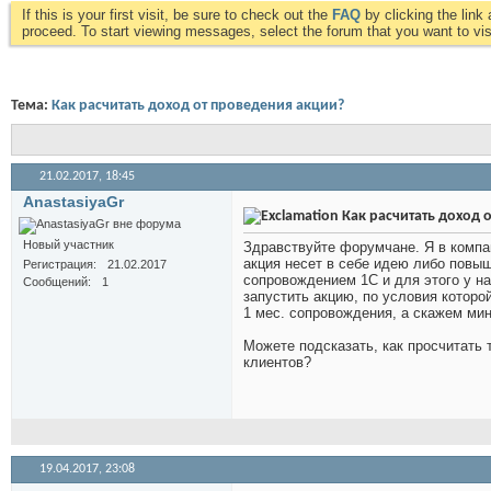
If this is your first visit, be sure to check out the
FAQ
by clicking the lin
proceed. To start viewing messages, select the forum that you want to visi
Тема:
Как расчитать доход от проведения акции?
21.02.2017,
18:45
AnastasiyaGr
Как расчитать доход 
Новый участник
Здравствуйте форумчане. Я в компан
акция несет в себе идею либо повы
Регистрация
21.02.2017
сопровождением 1С и для этого у н
Сообщений
1
запустить акцию, по условия которо
1 мес. сопровождения, а скажем ми
Можете подсказать, как просчитать 
клиентов?
19.04.2017,
23:08