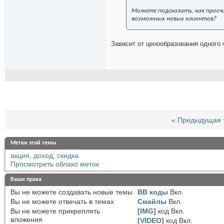
Можете подсказать, как просчи
возможных новых клиентов?
Зависит от ценообразования одного
«
Предыдущая 
Метки этой темы
акция
,
доход
,
скидка
Просмотреть облако меток
Ваши права
Вы
не можете
создавать новые темы
BB коды
Вкл.
Вы
не можете
отвечать в темах
Смайлы
Вкл.
Вы
не можете
прикреплять
[IMG]
код
Вкл.
вложения
[VIDEO]
код
Вкл.