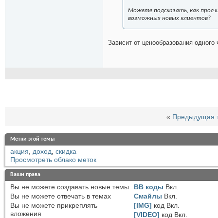
Можете подсказать, как просчи
возможных новых клиентов?
Зависит от ценообразования одного
«
Предыдущая 
Метки этой темы
акция
,
доход
,
скидка
Просмотреть облако меток
Ваши права
Вы
не можете
создавать новые темы
BB коды
Вкл.
Вы
не можете
отвечать в темах
Смайлы
Вкл.
Вы
не можете
прикреплять
[IMG]
код
Вкл.
вложения
[VIDEO]
код
Вкл.