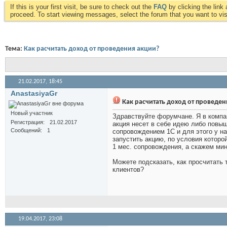
If this is your first visit, be sure to check out the
FAQ
by clicking the lin
proceed. To start viewing messages, select the forum that you want to visi
Тема:
Как расчитать доход от проведения акции?
21.02.2017,
18:45
AnastasiyaGr
Как расчитать доход от проведен
Новый участник
Здравствуйте форумчане. Я в компан
Регистрация
21.02.2017
акция несет в себе идею либо повы
Сообщений
1
сопровождением 1С и для этого у н
запустить акцию, по условия которо
1 мес. сопровождения, а скажем ми
Можете подсказать, как просчитать 
клиентов?
19.04.2017,
23:08