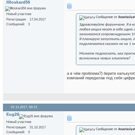
lllloskard56
Новый участник
Сообщение от
Anastasiya
Регистрация
17.04.2017
Сообщений
3
Здравствуйте форумчане. Я в к
любая акция несет в себе идею
занимаемся сопровождением 1С
Я планирую запустить акцию, по
подключается скажем не на 1 м
Можете подсказать, как просчи
возможных новых клиентов?
а в чём проблема?) берите калькуля
компаний переделав под себя цифр
01.11.2017,
00:13
Eug26
Новый участник
Регистрация
31.10.2017
Сообщение от
Anastasiya
Сообщений
3