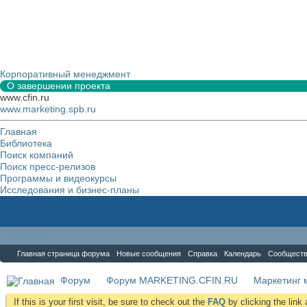
Корпоративный менеджмент
О завершении проекта
www.cfin.ru
www.marketing.spb.ru
Главная
Библиотека
Поиск компаний
Поиск пресс-релизов
Программы и видеокурсы
Исследования и бизнес-планы
Форум
Главная страница форума
Новые сообщения
Справка
Календарь
Сообщест
Форум
Форум MARKETING.CFIN.RU
Маркетинг 
If this is your first visit, be sure to check out the
FAQ
by clicking the lin