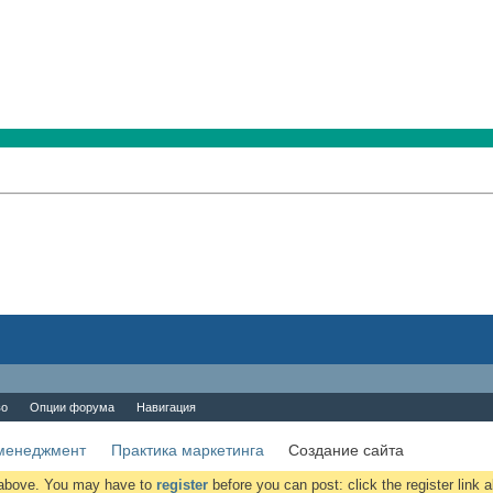
во
Опции форума
Навигация
менеджмент
Практика маркетинга
Создание сайта
k above. You may have to
register
before you can post: click the register link