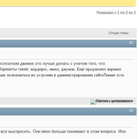
Показано с 1 по 2 из 2
Опции темы
#1
сплатном движке это лучше делать с учетом того, что
вордпрес, мьюз, джумла. Ещё предлагают вариант
Варианты такие:
ьше пользоваться их услугами в администрировании сайта?какие есть
Ответить с цитированием
#2
 все выспросить. Они явно больше понимают в этом вопросе. Или