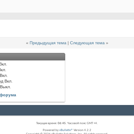
«
Предыдущая тема
|
Следующая тема
»
Вкл.
Вкл.
Вкл.
од
Вкл.
Выкл.
 форума
Текущее время:
06:45
. Часовой пояс GMT +4.
Powered by
vBulletin®
Version 4.2.2