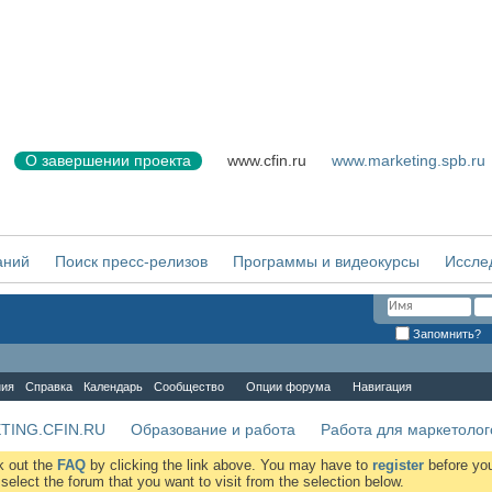
О завершении проекта
www.cfin.ru
www.marketing.spb.ru
аний
Поиск пресс-релизов
Программы и видеокурсы
Иссле
Запомнить?
ния
Справка
Календарь
Сообщество
Опции форума
Навигация
TING.CFIN.RU
Образование и работа
Работа для маркетолог
ck out the
FAQ
by clicking the link above. You may have to
register
before you
elect the forum that you want to visit from the selection below.