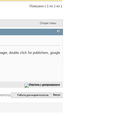
Показано с 1 по 1 из 1
Опции темы
#1
r, double click for publishers, google
Ответить с цитированием
переход
Работа для маркетологов
Вверх