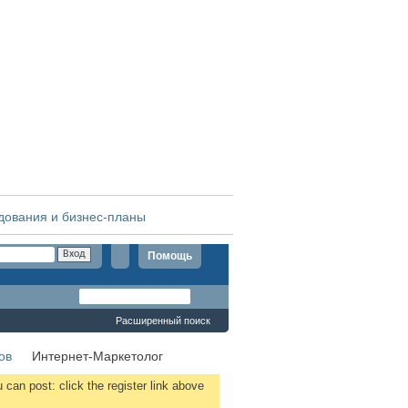
дования и бизнес-планы
Помощь
Расширенный поиск
ов
Интернет-Маркетолог
 can post: click the register link above