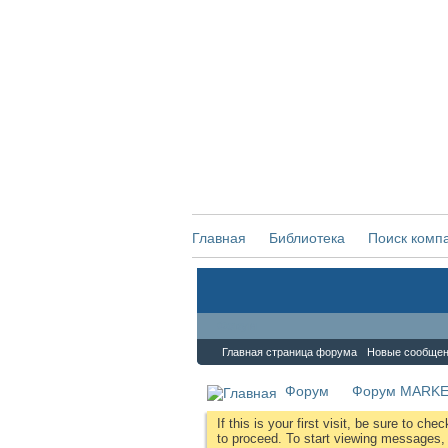
Главная
Библиотека
Поиск комп
Форум
Главная страница форума
Новые сообще
Форум
Форум MARKE
If this is your first visit, be sure to che
to proceed. To start viewing messages, s