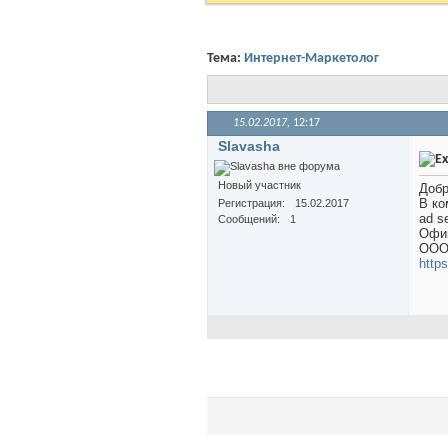
Тема:
Интернет-Маркетолог
15.02.2017,
12:17
Slavasha
Новый участник
Добр
В ко
Регистрация
15.02.2017
ad s
Сообщений
1
Офиц
ООО
http