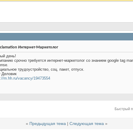
Интернет-Маркетолог
ый день!
мпанию срочно требуется интернет-маркетолог со знанием google tag manage
ense.
иальное трудоустройство, соц. пакет, отпуск.
 Деловик
s://m.hh.ru/vacancy/19473554
Быстрый 
«
Предыдущая тема
|
Следующая тема
»