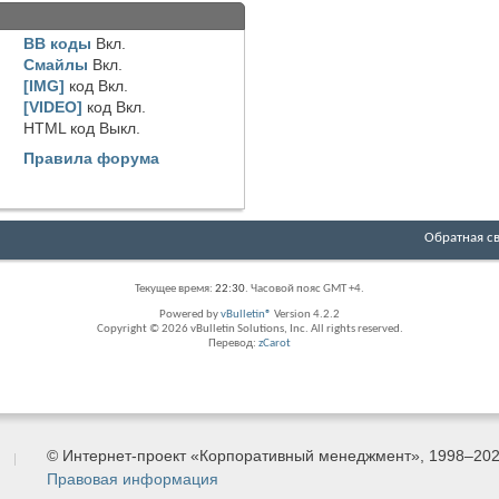
BB коды
Вкл.
Смайлы
Вкл.
[IMG]
код
Вкл.
[VIDEO]
код
Вкл.
HTML код
Выкл.
Правила форума
Обратная с
Текущее время:
22:30
. Часовой пояс GMT +4.
Powered by
vBulletin®
Version 4.2.2
Copyright © 2026 vBulletin Solutions, Inc. All rights reserved.
Перевод:
zCarot
© Интернет-проект «Корпоративный менеджмент», 1998–20
Правовая информация