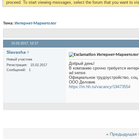
proceed. To start viewing messages, select the forum that you want to visi
Тема:
Интернет-Маркетолог
15.02.2017,
12:17
Slavasha
Интернет-Маркетолог
Новый участник
Добрый день!
Регистрация
15.02.2017
В компанию срочно требуется интернет
Сообщений
1
ad sense.
Официальное трудоустройство, соц. 
ООО Деловик
https://m.hh.ru/vacancy/19473554
«
Предыдущая 