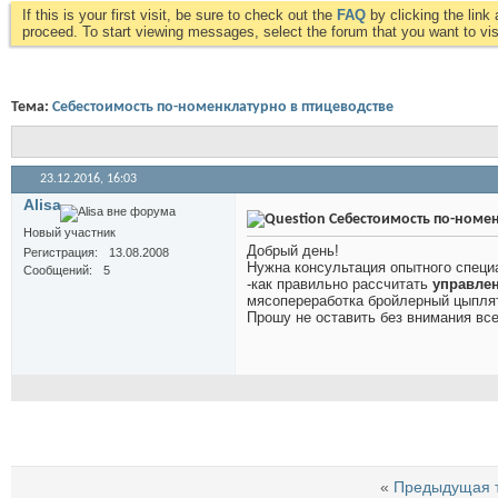
If this is your first visit, be sure to check out the
FAQ
by clicking the lin
proceed. To start viewing messages, select the forum that you want to visi
Тема:
Себестоимость по-номенклатурно в птицеводстве
23.12.2016,
16:03
Alisa
Себестоимость по-номен
Новый участник
Добрый день!
Регистрация
13.08.2008
Нужна консультация опытного специа
Сообщений
5
-как правильно рассчитать
управле
мясопереработка бройлерный цыплят
Прошу не оставить без внимания все 
«
Предыдущая 