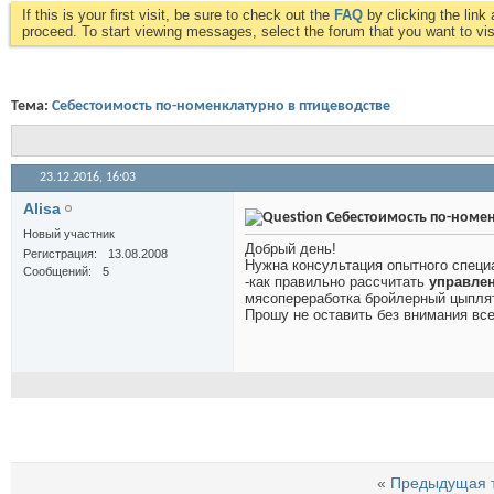
If this is your first visit, be sure to check out the
FAQ
by clicking the lin
proceed. To start viewing messages, select the forum that you want to visi
Тема:
Себестоимость по-номенклатурно в птицеводстве
23.12.2016,
16:03
Alisa
Себестоимость по-номен
Новый участник
Добрый день!
Регистрация
13.08.2008
Нужна консультация опытного специа
Сообщений
5
-как правильно рассчитать
управле
мясопереработка бройлерный цыплят
Прошу не оставить без внимания все 
«
Предыдущая 