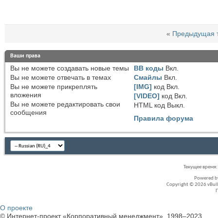
«
Предыдущая 
Ваши права
Вы
не можете
создавать новые темы
BB коды
Вкл.
Вы
не можете
отвечать в темах
Смайлы
Вкл.
Вы
не можете
прикреплять
[IMG]
код
Вкл.
вложения
[VIDEO]
код
Вкл.
Вы
не можете
редактировать свои
HTML код
Выкл.
сообщения
Правила форума
Текущее время
Powered 
Copyright © 2026 vBullet
О проекте
© Интернет-проект «Корпоративный менеджмент», 1998–2023