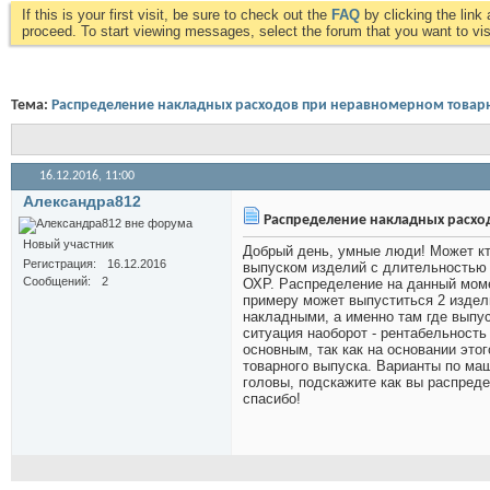
If this is your first visit, be sure to check out the
FAQ
by clicking the lin
proceed. To start viewing messages, select the forum that you want to visi
Тема:
Распределение накладных расходов при неравномерном товар
16.12.2016,
11:00
Александра812
Распределение накладных расхо
Новый участник
Добрый день, умные люди! Может кт
Регистрация
16.12.2016
выпуском изделий с длительностью 
Сообщений
2
ОХР. Распределение на данный момен
примеру может выпуститься 2 издели
накладными, а именно там где выпус
ситуация наоборот - рентабельность
основным, так как на основании это
товарного выпуска. Варианты по ма
головы, подскажите как вы распред
спасибо!