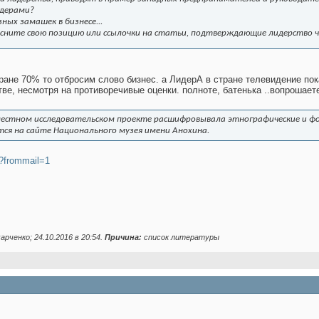
идерами?
ных замашек в бизнесе...
бъясните свою позицию или ссылочки на статьи, подтверждающие лидерство ч
ране 70% то отбросим слово бизнес. а ЛидерА в стране телевидение пок
ве, несмотря на противоречивые оценки. полноте, батенька ..вопрошает
вместном исследовательском проекте расшифровывала этнографические и фо
тся на сайте Национального музея имени Анохина.
/?frommail=1
арченко; 24.10.2016 в
20:54
.
Причина:
список литературы