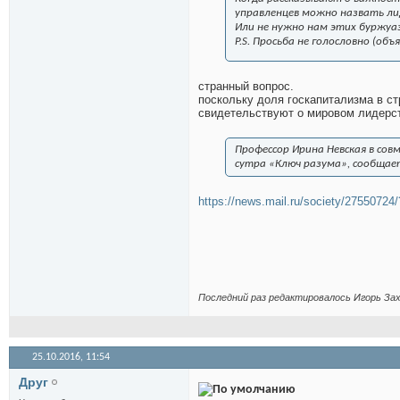
управленцев можно назвать л
Или не нужно нам этих буржуаз
P.S. Просьба не голословно (о
странный вопрос.
поскольку доля госкапитализма в ст
свидетельствуют о мировом лидерст
Профессор Ирина Невская в со
сутра «Ключ разума», сообщае
https://news.mail.ru/society/27550724
Последний раз редактировалось Игорь Зах
25.10.2016,
11:54
Друг