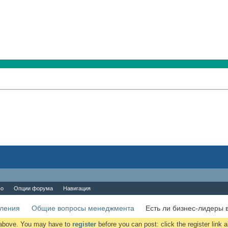
во
Опции форума
Навигация
вления
Общие вопросы менеджмента
Есть ли бизнес-лидеры 
k above. You may have to
register
before you can post: click the register link