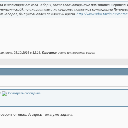
тора километрах от села Таборы, состоялось открытие памятника жертвам 
комендантский), по инициативе и на средства потомков командарма Пугачёва
от Таборов, был установлен памятный крест.
http://www.adm-tavda.ru/cont
арченко; 25.10.2016 в
12:16
.
Причина:
очень интересная семья
о
говорят о генах. А здесь тема уже задана.