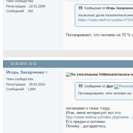
Член сообщества
Регистрация
22.01.2009
Сообщение от
Игорь Захарченк
Сообщений
192
поскольку доля госкапитализма
https://news.mail.ru/society/275
Поговаривают, что человек на 70 % с
25.10.2016,
12:12
Игорь Захарченко
МАтематическое м
Член сообщества
Регистрация
28.02.2010
Сообщение от
Друг
Сообщений
1,884
Поговаривают, что человек на 
поговорим о генах тогда.
Итак, меня интересует вот кто
http://www.redstar.ru/index.php/news.
Его предки и потомки.
Почему - догадаетесь.