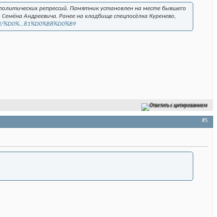
политических репрессий. Памятник установлен на месте бывшего
 Семёна Андреевича. Ранее на кладбище спецпосёлка Куренево,
ent/%D0%...81%D0%B8%D0%B9
Ответить с цитированием
#5