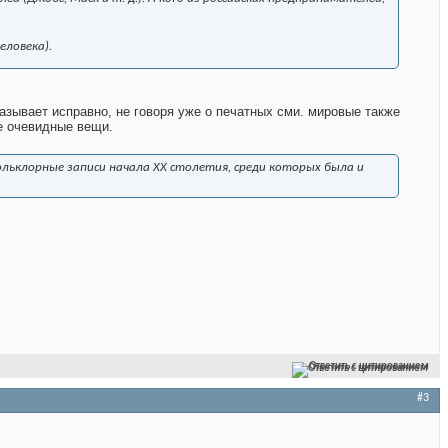
еловека).
азывает исправно, не говоря уже о печатных сми. мировые также
е очевидные вещи.
льклорные записи начала XX столетия, среди которых была и
Ответить с цитированием
#3