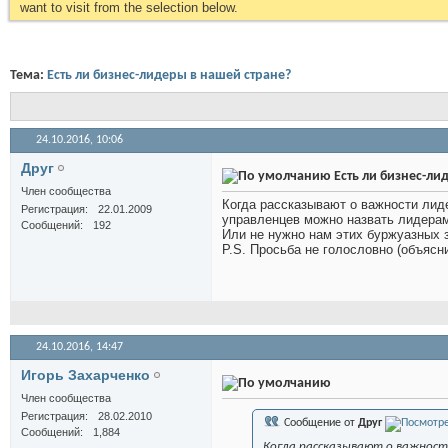
want to visit from the selection below.
Тема:
Есть ли бизнес-лидеры в нашей стране?
24.10.2016,
10:06
Друг
Есть ли бизнес-ли
Член сообщества
Когда рассказывают о важности лиде
Регистрация
22.01.2009
управленцев можно назвать лидера
Сообщений
192
Или не нужно нам этих буржуазных з
P.S. Просьба не голословно (объяс
24.10.2016,
14:47
Игорь Захарченко
Член сообщества
Регистрация
28.02.2010
Сообщение от
Друг
Сообщений
1,884
Когда рассказывают о важности