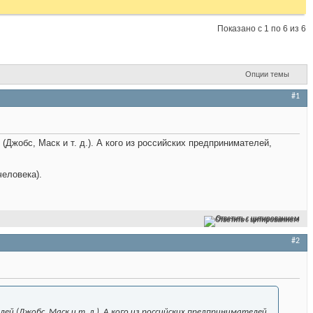
Показано с 1 по 6 из 6
Опции темы
#1
Джобс, Маск и т. д.). А кого из российских предпринимателей,
еловека).
Ответить с цитированием
#2
 (Джобс, Маск и т. д.). А кого из российских предпринимателей,