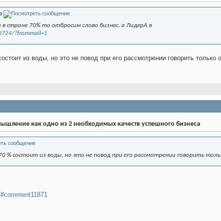
о
 в стране 70% то отбросим слово бизнес. а ЛидерА в
50724/?frommail=1
остоит из воды, но это не повод при его рассмотрении говорить только о
ышление как одно из 2 необходимых качеств успешного бизнеса
70 % состоит из воды, но это не повод при его рассмотрении говорить тольк
..i#comment11871