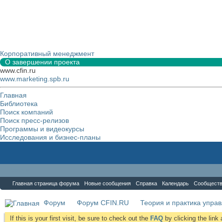
Корпоративный менеджмент
О завершении проекта
www.cfin.ru
www.marketing.spb.ru
Главная
Библиотека
Поиск компаний
Поиск пресс-релизов
Программы и видеокурсы
Исследования и бизнес-планы
Форум
Главная страница форума
Новые сообщения
Справка
Календарь
Сообщест
Форум
Форум CFIN.RU
Теория и практика упра
If this is your first visit, be sure to check out the
FAQ
by clicking the lin