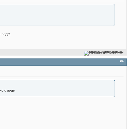
 воде.
Ответить с цитированием
#4
о о воде.