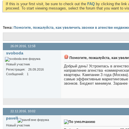
If this is your first visit, be sure to check out the
FAQ
by clicking the lin
proceed. To start viewing messages, select the forum that you want to visi
Тема:
Помогите, пожалуйста, как увеличить звонки в агенстве недвиж
26.09.2016,
12:58
svoboda
Помогите, пожалуйста, как увели
Новый участник
Добрый день! Устроилась в агенство
Регистрация
26.09.2016
направление агенства -коммерческа
Сообщений
1
квартиры. Кампании 3 года (Москва).
самые эффективные маркетинговые м
звонков. Бюджет минимум. Заранее 
22.12.2016,
10:02
pavell
Новый участник