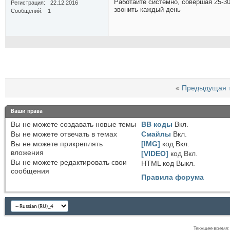
Работайте системно, совершая 25-30
Регистрация
22.12.2016
звонить каждый день
Сообщений
1
«
Предыдущая 
Ваши права
Вы
не можете
создавать новые темы
BB коды
Вкл.
Вы
не можете
отвечать в темах
Смайлы
Вкл.
Вы
не можете
прикреплять
[IMG]
код
Вкл.
вложения
[VIDEO]
код
Вкл.
Вы
не можете
редактировать свои
HTML код
Выкл.
сообщения
Правила форума
Текущее время