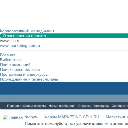
Корпоративный менеджмент
О завершении проекта
www.cfin.ru
www.marketing.spb.ru
Главная
Библиотека
Поиск компаний
Поиск пресс-релизов
Программы и видеокурсы
Исследования и бизнес-планы
Форум
Главная страница форума
Новые сообщения
Справка
Календарь
Сообщест
Форум
Форум MARKETING.CFIN.RU
Маркетинг 
Помогите, пожалуйста, как увеличить звонки в агенст