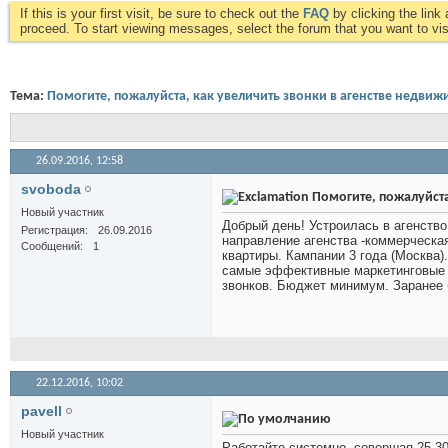
If this is your first visit, be sure to check out the
FAQ
by clicking the lin
proceed. To start viewing messages, select the forum that you want to visi
Тема:
Помогите, пожалуйста, как увеличить звонки в агенстве недвиж
26.09.2016,
12:58
svoboda
Помогите, пожалуйста
Новый участник
Добрый день! Устроилась в агенство
Регистрация
26.09.2016
направление агенства -коммерческа
Сообщений
1
квартиры. Кампании 3 года (Москва).
самые эффективные маркетинговые м
звонков. Бюджет минимум. Заранее 
22.12.2016,
10:02
pavell
Новый участник
Работайте системно, совершая 25-30