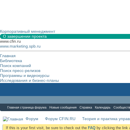
Корпоративный менеджмент
О завершении проекта
www.cfin.ru
www.marketing.spb.ru
Главная
Библиотека
Поиск компаний
Поиск пресс-релизов
Программы и видеокурсы
Исследования и бизнес-планы
Форум
Главная страница форума
Новые сообщения
Справка
Календарь
Сообщест
Форум
Форум CFIN.RU
Теория и практика упра
If this is your first visit, be sure to check out the
FAQ
by clicking the lin