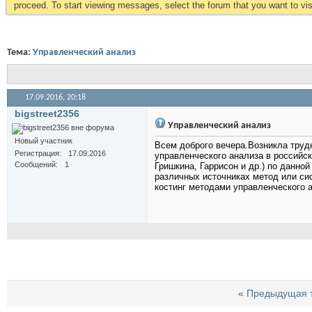
proceed. To start viewing messages, select the forum that you want to visi
Тема:
Управленческий анализ
17.09.2016,
20:18
bigstreet2356
Управленческий анализ
Новый участник
Всем доброго вечера.Возникла труд
Регистрация
17.09.2016
управленческого анализа в российс
Сообщений
1
Гришкина, Гаррисон и др.) по данн
различных источниках метод или сист
костинг методами управленческого а
«
Предыдущая 