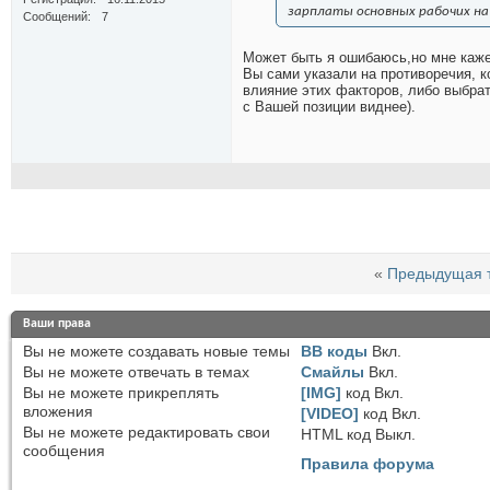
зарплаты основных рабочих на
Сообщений
7
Может быть я ошибаюсь,но мне каже
Вы сами указали на противоречия, 
влияние этих факторов, либо выбрат
с Вашей позиции виднее).
«
Предыдущая 
Ваши права
Вы
не можете
создавать новые темы
BB коды
Вкл.
Вы
не можете
отвечать в темах
Смайлы
Вкл.
Вы
не можете
прикреплять
[IMG]
код
Вкл.
вложения
[VIDEO]
код
Вкл.
Вы
не можете
редактировать свои
HTML код
Выкл.
сообщения
Правила форума