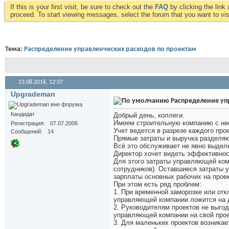
If this is your first visit, be sure to check out the
FAQ
by clicking the lin
proceed. To start viewing messages, select the forum that you want to visi
Тема:
Распределение управленческих расходов по проектам
23.08.2016,
12:37
Upgrademan
Распределение уп
Кандидат
Добрый день, коллеги.
Имеем строительную компанию с не
Регистрация
07.07.2006
Учет ведется в разрезе каждого пр
Сообщений
14
Прямые затраты и выручка разделяю
Всё это обслуживает не явно выде
Директор хочет видеть эффективнос
Для этого затраты управляющей ком
сотрудников). Оставшиеся затраты 
зарплаты основных рабочих на проек
При этом есть ряд проблем:
1. При временной заморозке или отк
управляющей компании ложится на д
2. Руководителям проектов не выго
управляющей компании на свой прое
3. Для маленьких проектов возникае