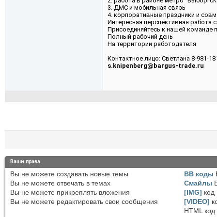
2. работа в районе метро "Выборгс
3. ДМС и мобильная связь
4. корпоративные праздники и сов
Интересная перспективная работа 
Присоединяйтесь к нашей команде 
Полный рабочий день
На территории работодателя
Контактное лицо: Светлана 8-981-18
s.knipenberg@bargus-trade.ru
Ваши права
Вы
не можете
создавать новые темы
BB коды
Вы
не можете
отвечать в темах
Смайлы
Вы
не можете
прикреплять вложения
[IMG]
код
Вы
не можете
редактировать свои сообщения
[VIDEO]
к
HTML код