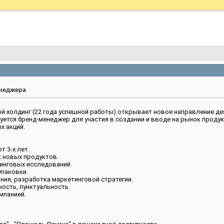
енеджера
 холдинг (22 года успешной работы) открывает новое направление де
уется бренд-менеджер для участия в создании и вводе на рынок проду
х акций.
 3-х лет.
к новых продуктов.
тинговых исследований.
упаковки.
ния, разработка маркетинговой стратегии.
ность, пунктуальность.
мпанией.