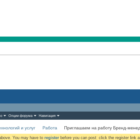
во
Опции форума
Навигация
хнологий и услуг
Работа
Приглашаем на работу Бренд-мене
k above. You may have to
register
before you can post: click the register link