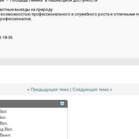
кая" - "Площадь Ленина" в пешеходной доступности
местные выезды на природу
с возможностью профессионального и служебного роста и отличными п
профессионалов.
1-18-36
«
Предыдущая тема
|
Следующая тема
»
Вкл.
Вкл.
Вкл.
од
Вкл.
Выкл.