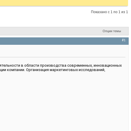
Показано с 1 по 1 из 1
Опции темы
#1
ятельности в области производства современных, инновационных
кции компании. Организация маркетинговых исследований,