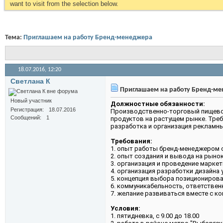
want to visit from the selection below.
Тема:
Приглашаем на работу Бренд-менеджера
18.07.2016,
12:20
Светлана К
Приглашаем на работу Бренд-м
Новый участник
Должностные обязанности:
Регистрация
18.07.2016
Производственно-торговый пищевой
Сообщений
1
продуктов на растущем рынке. Треб
разработка и организация рекламны
Требования:
1. опыт работы бренд-менеджером от
2. опыт создания и вывода на рыно
3. организация и проведение марке
4. организация разработки дизайна 
5. концепция выбора позиционирова
6. коммуникабельность, ответствен
7. желание развиваться вместе с ко
Условия:
1. пятидневка, с 9.00 до 18.00