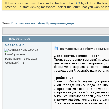
If this is your first visit, be sure to check out the
FAQ
by clicking the lin
proceed. To start viewing messages, select the forum that you want to visi
Тема:
Приглашаем на работу Бренд-менеджера
18.07.2016,
12:20
Светлана К
Приглашаем на работу Бренд-м
Новый участник
Должностные обязанности:
Регистрация
18.07.2016
Производственно-торговый пищевой
Сообщений
1
деятельности в области производс
бренд-менеджер для участия в созд
исследований, разработка и органи
Требования:
1. опыт работы бренд-менеджером от
2. опыт создания и вывода на рыно
3. организация и проведение марке
4. организация разработки дизайна 
5. концепция выбора позиционирова
6. коммуникабельность, ответствен
7. желание развиваться вместе с ко