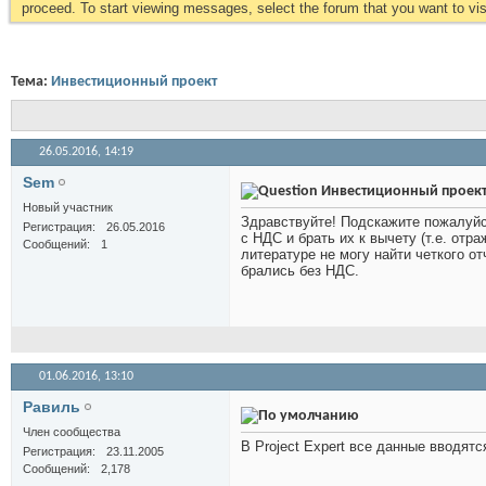
proceed. To start viewing messages, select the forum that you want to visi
Тема:
Инвестиционный проект
26.05.2016,
14:19
Sem
Инвестиционный проек
Новый участник
Здравствуйте! Подскажите пожалуйс
Регистрация
26.05.2016
с НДС и брать их к вычету (т.е. от
Сообщений
1
литературе не могу найти четкого о
брались без НДС.
01.06.2016,
13:10
Равиль
Член сообщества
В Project Expert все данные вводятс
Регистрация
23.11.2005
Сообщений
2,178