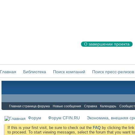
О завершении проекта
Главная
Библиотека
Поиск компаний
Поиск пресс-релизов
Форум
Главная страница форума
Новые сообщения
Справка
Календарь
Сообщест
Форум
Форум CFIN.RU
Экономика, внешняя ср
If this is your first visit, be sure to check out the
FAQ
by clicking the li
to proceed. To start viewing messages, select the forum that you want to 