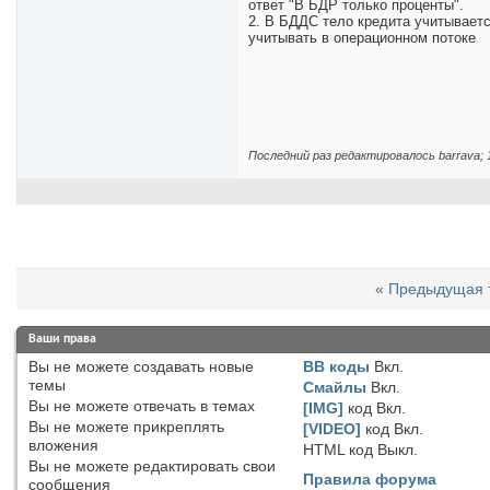
ответ "В БДР только проценты".
2. В БДДС тело кредита учитывает
учитывать в операционном потоке
Последний раз редактировалось barrava; 
«
Предыдущая 
Ваши права
Вы
не можете
создавать новые
BB коды
Вкл.
темы
Смайлы
Вкл.
Вы
не можете
отвечать в темах
[IMG]
код
Вкл.
Вы
не можете
прикреплять
[VIDEO]
код
Вкл.
вложения
HTML код
Выкл.
Вы
не можете
редактировать свои
Правила форума
сообщения