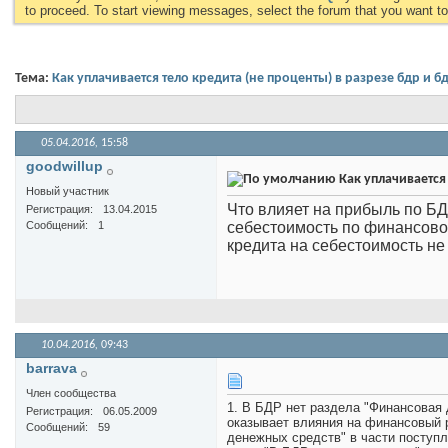
to proceed. To start viewing messages, select the forum that you want to 
Тема:
Как уплачивается тело кредита (не проценты) в разрезе бдр и б
05.04.2016,
15:58
goodwillup
Как уплачивается 
Новый участник
Что влияет на прибыль по БД
Регистрация
13.04.2015
себестоимость по финансово
Сообщений
1
кредита на себестоимость не
10.04.2016,
09:43
barrava
Член сообщества
1. В БДР нет раздела "Финансовая 
Регистрация
06.05.2009
оказывает влияния на финансовый р
Сообщений
59
денежных средств" в части поступл