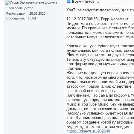
Всем - труба ...
Член сообщества
YouTube запустит платформу для т
Регистрация
28.02.2010
Сообщений
1,884
12.12.2017 [08:36], Герр Фарамант
Ни для кого не секрет, что многие
музыки. По сравнению с теми же Spo
пользователь может выложить понра
остальные могут наслаждаться музык
Конечно же, уже существует платна
музыкальных клипов и полностью св
Play Music, но ни тот, ни другой се
Теперь эту ситуацию планируют испр
платформу как для музыкальных тре
платной.
Желание владельцев сервиса измени
того, что, несмотря на многочислен
музыкальных исполнителей и подде
авторским правом и, как следствие,
на которой они размещены.
Напоминаем, что сама платформа Yo
очередь, уже предпринимала попытк
Music и YouTube Music Key не выде
доходов, ни в отношении количества
Насколько успешной будет новая пл
хотя бы примерная цена подписки на 
образом создание новой платформы
Будем ждать марта, а там увидим.
https://3dnews.ru/962649