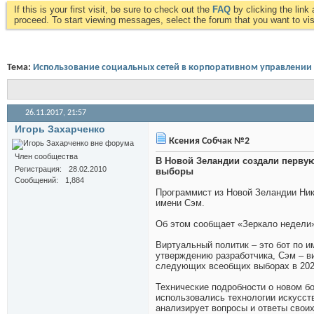
If this is your first visit, be sure to check out the
FAQ
by clicking the lin
proceed. To start viewing messages, select the forum that you want to visi
Тема:
Использование социальных сетей в корпоративном управлении
26.11.2017,
21:57
Игорь Захарченко
Ксения Собчак №2
Член сообщества
В Новой Зеландии создали перву
Регистрация
28.02.2010
выборы
Сообщений
1,884
Программист из Новой Зеландии Ник 
имени Сэм.
Об этом сообщает «Зеркало недели
Виртуальный политик – это бот по 
утверждению разработчика, Сэм – в
следующих всеобщих выборах в 202
Технические подробности о новом бо
использовались технологии искусст
анализирует вопросы и ответы своих