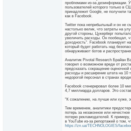
проблемами из-за дезинформации. У 
пользователей которого только в С
принадлежит Google, не получили т
как в Facebook.
Twitter пока неприбыльный и он не с
настолько велик, что затраты на ул
другой стороны, Цукерберг попыталс
увеличить расходы. Он пообещал, чт
доходность". Facebook планирует н
который будет работать над безопас
обнаруживают ботов и распростране
Аналитик Pivotal Research Брайан В
говорил о возможном вреде от роста 
предсказать сокращение оценочной 
расходы и расширение штата на 10 
недорогой персонал в странах врод
Facebook сгенерировал более 10 ми
4,7 миллиарда долларов. Это соста
"К сожалению, на лучше или хуже, э
Тем временем, аналитики предостере
потерь за незаконное или нечестное
потерю рекламодателей. К примеру, 
в YouTube из-за репортажей о том, 
https://zn.ua/TECHNOLOGIES/facebook