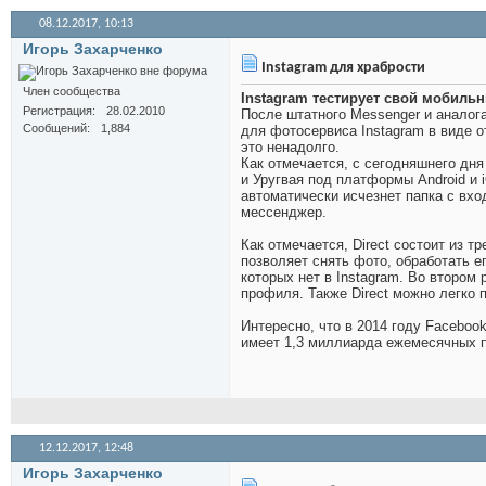
08.12.2017,
10:13
Игорь Захарченко
Instagram для храбрости
Член сообщества
Instagram тестирует свой мобиль
Регистрация
28.02.2010
После штатного Messenger и аналог
Сообщений
1,884
для фотосервиса Instagram в виде о
это ненадолго.
Как отмечается, с сегодняшнего дня
и Уругвая под платформы Android и i
автоматически исчезнет папка с вх
мессенджер.
Как отмечается, Direct состоит из т
позволяет снять фото, обработать е
которых нет в Instagram. Во втором
профиля. Также Direct можно легко 
Интересно, что в 2014 году Faceboo
имеет 1,3 миллиарда ежемесячных 
12.12.2017,
12:48
Игорь Захарченко