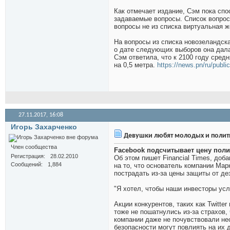
Как отмечает издание, Сэм пока спо
задаваемые вопросы. Список вопросо
вопросы не из списка виртуальная ж
На вопросы из списка новозеландска
о дате следующих выборов она дал
Сэм ответила, что к 2100 году сред
на 0,5 метра.
https://news.pn/ru/publi
27.11.2017,
16:08
Игорь Захарченко
Девушки любят молодых и полити
Член сообщества
Facebook подсчитывает цену поли
Регистрация
28.02.2010
Об этом пишет Financial Times, доб
Сообщений
1,884
на то, что основатель компании Мар
пострадать из-за цены защиты от д
"Я хотел, чтобы наши инвесторы усл
Акции конкурентов, таких как Twitte
тоже не пошатнулись из-за страхов,
компании даже не почувствовали не
безопасности могут повлиять на их 