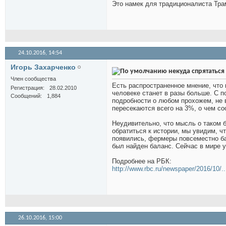
Это намек для традиционалиста Трам
24.10.2016,
14:54
Игорь Захарченко
некуда спрятаться
Член сообщества
Есть распространенное мнение, что
Регистрация
28.02.2010
человеке станет в разы больше. С
Сообщений
1,884
подробности о любом прохожем, не в
пересекаются всего на 3%, о чем с
Неудивительно, что мысль о таком 
обратиться к истории, мы увидим, ч
появились, фермеры повсеместно ба
был найден баланс. Сейчас в мире 
Подробнее на РБК:
http://www.rbc.ru/newspaper/2016/10/
26.10.2016,
15:00