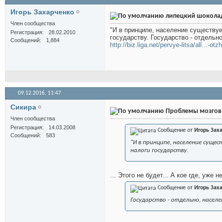
Игорь Захарченко
липецкий шокола
Член сообщества
"И в принципе, население существуе
Регистрация
28.02.2010
государству. Государство - отдельн
Сообщений
1,884
http://biz.liga.net/pervye-litsa/all...-o
09.12.2016,
11:47
Сикира
Проблемы мозгов.
Член сообщества
Регистрация
14.03.2008
Сообщение от
Игорь Зах
Сообщений
583
"И в принципе, население сущ
налоги государству.
... Этого не будет... А кое где, уже не
Сообщение от
Игорь Зах
Государство - отдельно, населе