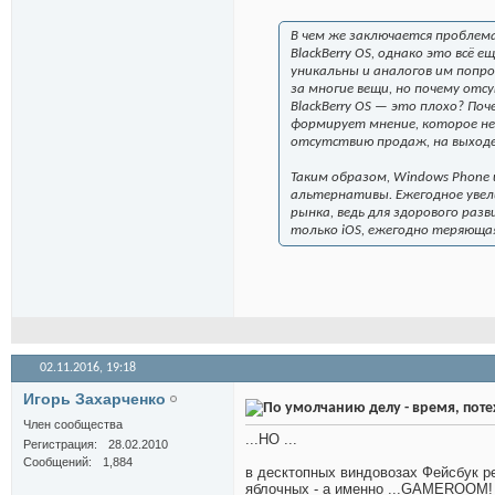
В чем же заключается проблема
BlackBerry OS, однако это всё
уникальны и аналогов им попрос
за многие вещи, но почему от
BlackBerry OS — это плохо? По
формирует мнение, которое не
отсутствию продаж, на выходе
Таким образом, Windows Phone 
альтернативы. Ежегодное увели
рынка, ведь для здорового раз
только iOS, ежегодно теряюща
02.11.2016,
19:18
Игорь Захарченко
делу - время, поте
Член сообщества
...НО ...
Регистрация
28.02.2010
Сообщений
1,884
в десктопных виндовозах Фейсбук р
яблочных - а именно ...GAMEROOM!