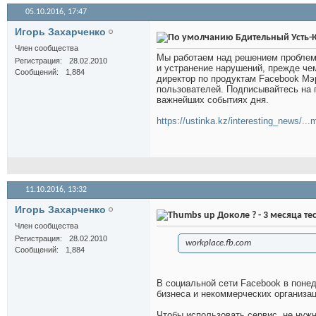
05.10.2016,
17:47
Игорь Захарченко
Бдительный Усть-
Член сообщества
Мы работаем над решением проблемы
Регистрация
28.02.2010
и устранение нарушений, прежде че
Сообщений
1,884
директор по продуктам Facebook Мэ
пользователей. Подписывайтесь на г
важнейших событиях дня.
https://ustinka.kz/interesting_news/.
11.10.2016,
13:32
Игорь Захарченко
Доколе ? - 3 месяца те
Член сообщества
Регистрация
28.02.2010
workplace.fb.com
Сообщений
1,884
В социальной сети Facebook в понед
бизнеса и некоммерческих организа
Чтобы использовать сервис, не нуж