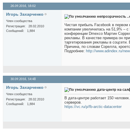
26.09.2016,
16:02
Игорь Захарченко
непрозрачность ..
Член сообщества
Чистая прибыль Facebook в первом к
Регистрация
28.02.2010
компании увеличилась на 51,9% – с 
Сообщений
1,884
конференции Dmexco Мартин Соррел
рекламы. В качестве примера он при
таргетирования рекламы в соцсети.
Причина, по словам Сорелла, кроетс
Подробнее:
http://www.adindex.ru/news
30.09.2016,
14:48
Игорь Захарченко
дата-центр на сал
Член сообщества
В дата-центре работает 150 человек
Регистрация
28.02.2010
серверов.
Сообщений
1,884
https://vc.ru/p/fb-arctic-datacenter