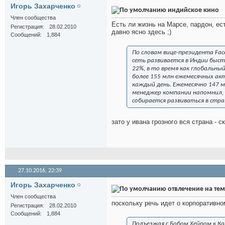
Игорь Захарченко
индийское кино
Член сообщества
Есть ли жизнь на Марсе, пардон, ест
Регистрация
28.02.2010
давно ясно здесь ;)
Сообщений
1,884
По словам вице-президента Fac
сеть развивается в Индии быст
22%, в то время как глобальны
более 155 млн ежемесячных ак
каждый день. Ежемесячно 147 мл
менеджер компании напомнил, к
собирается развиваться в стра
зато у ивана грозного вся страна - 
27.10.2016,
22:39
Игорь Захарченко
отвлечение на тем
Член сообщества
поскольку речь идет о корпоративно
Регистрация
28.02.2010
Сообщений
1,884
Подъезжая с Бобом Хейром к Ка