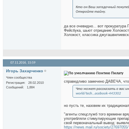
Кто он Ваш загадочный покупе
Откройте тайну.
да все очевидно... вот прокуратур
Фейсбука, шьют отрицание Холокоста ;)
Холокост, классика джугашвилиевска
07.11.2016,
15:59
Игорь Захарченко
Понтию Пилату
Член сообщества
справедливо замечено ДАВЕЧА, что
Регистрация
28.02.2010
Сообщений
1,884
Что может рассказать о вас и
world/tech...acebook-443302
но пусть те, назовем их традиционал
"агенты спецслужб того времени вр
употребляли стимулирующие препара
свой первоначальный вывод: выявл
https://news.mail.ru/society/27697055