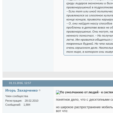
среди лидеров экономики и бизн
правонарушений в подростково
– Если тот или иной политиче
привлекался за злостное хулиг
конце концов, привести карьеру 
– О, они найдут массу способов
проблемы в детстве вовсе не о
правонарушение. Они могут, н
немного помолчал. – Но получи
легче. Им нравится общаться с
тюремных будней. Но что касает
очень серьезном деле. Настоль
том мире, в котором они жив
01.11.2016,
12:57
Игорь Захарченко
от людей - к сист
Член сообщества
понятное дело, что с десктопными с
Регистрация
28.02.2010
Сообщений
1,884
но широкое распространение мобильн
вот что: