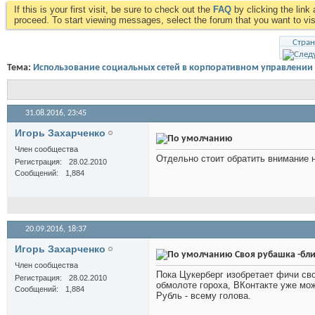
If this is your first visit, be sure to check out the
FAQ
by clicking the lin
proceed. To start viewing messages, select the forum that you want to visi
Стран
Тема:
Использование социальных сетей в корпоративном управлении
31.08.2016,
23:45
Игорь Захарченко
Член сообщества
Отдельно стоит обратить внимание на
Регистрация
28.02.2010
Сообщений
1,884
20.09.2016,
18:37
Игорь Захарченко
Своя рубашка -бли
Член сообщества
Пока Цукерберг изобретает фичи св
Регистрация
28.02.2010
обмолоте гороха, ВКонтакте уже мо
Сообщений
1,884
Рубль - всему голова.