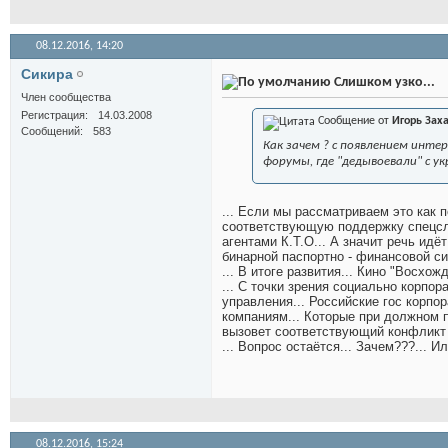
08.12.2016,
14:20
Сикира
Слишком узко...
Член сообщества
Регистрация
14.03.2008
Сообщение от
Игорь Зах
Сообщений
583
Как зачем ? с появлением инте
форумы, где "дедывоевали" с у
... Если мы рассматриваем это как
соответствующую поддержку спецслу
агентами К.Т.О... А значит речь ид
бинарной паспортно - финансовой с
... В итоге развития... Кино "Восхож
... С точки зрения социально корпор
управления... Российские гос корпо
компаниям... Которые при должном п
вызовет соответствующий конфликт 
... Вопрос остаётся... Зачем???... 
08.12.2016,
15:24