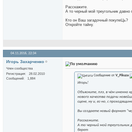
Расскажите.
А то черный мой треугольник давно п
Кто он Ваш загадочный покупеЦь?
Откройте тайну.
04.11.2016,
22:34
Игорь Захарченко
Член сообщества
Регистрация
28.02.2010
Сообщение от
V_Pikuza
Сообщений
1,884
Игорь!
Объясните, плз, в чём именно
нового качества подачи новей
сцене, ну и, ес-но, с проходящ
Вы создаете новый формат "че
Расскажите.
А то черный мой треугольник да
берет