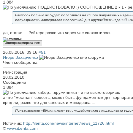
1,884
ПОДЕЙСТВОВАЛО ;) СООТНОШЕНИЕ 2 к 1 - реал
Facebook больше не будет полагаться на список популярных издани
популярность материалов с повесткой дня крупнейших изданий СШ
да, ставки ... Рейтерс разве что через час спохватилось ...
Ответить с цитированием
26.05.2016,
09:16
#51
Игорь Захарченко
Член сообщества
Регистрация
28.02.2010
Сообщений
1,884
кибер....дружинники - и не выскоговоришь
а что "местная" соцсеть, может быть фундаментом для корпорат
вряд ли, разве что для силовых и минздрава ...
Пользователи «ВКонтакте» взаимодействуют с надзорными ведом
Источник:
http://ilenta.com/news/internet/news_11726.html
©
www.iLenta.com