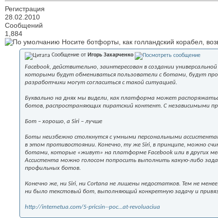
Регистрация
28.02.2010
Сообщений
1,884
Носите ботфорты, как голландский корабел, во
Сообщение от
Игорь Захарченко
Facebook, действительно, заинтересован в создании универсальной
которыми будут обмениваться пользователи с ботами, будут проход
разработчики могут согласиться с такой ситуацией.
Буквально на днях мы видели, как платформа может распоряжать
ботов, распространяющих пиратский контент. С независимыми пр
Бот – хорошо, а Siri – лучше
Боты неизбежно столкнутся с умными персональными ассистентами, 
в этом противостоянии. Конечно, ту же Siri, в принципе, можно 
ботами, которые «живут» на платформе Facebook или в других ме
Ассистента можно голосом попросить выполнить какую-либо задачу 
профильных ботов.
Конечно же, ни Siri, ни Cortana не лишены недостатков. Тем не мен
ни было текстовый бот, выполняющий конкретную задачу и привя
http://internetua.com/5-pricsin--poc...at-revoluaciua