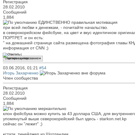
Регистрация
28.02.2010
Сообщений
1,884
ЕДИНСТВЕННО правильная мотивация
при всей любви к денежкам, - почитайте начальство.
в северокорейском фейсбуке, на цвет и вкус идентичном оригина
ПОРТРЕТ. и он есть:
" на домашней странице сайта размещена фотография главы КН
информация от CNN ;)
Ответить с цитированием
03.06.2016,
01:21
#54
Игорь Захарченко
Член сообщества
Регистрация
28.02.2010
Сообщений
1,884
меркантильно
клон фейсбука можно купить за 43 доллара США, для внутреннего
упомянутый выше северокорейский был здесь - starkon.net.kp
сейчас он "лежит" ;)
кстати, тинейджер из Шотландии ...