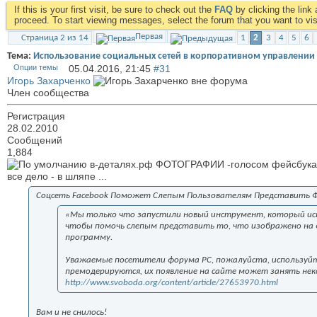
If this is your first visit, be sure to check out the
FAQ
by clicking the lin
proceed. To start viewing messages, select the forum that you want to visi
Первая
Страница 2 из 14
1
2
3
4
5
6
Тема:
Использование социальных сетей в корпоративном управлении
Опции темы
05.04.2016,
21:45
#31
Игорь Захарченко
Член сообщества
Регистрация
28.02.2010
Сообщений
1,884
в-деталях.рф ФОТОГРАФИИ -голосом фейсбука
все дело - в шляпе ...
Соцсеть Facebook Поможет Слепым Пользователям Представить 
«Мы только что запустили новый инструмент, который ис
чтобы помочь слепым представить то, что изображено на ф
программу.
Уважаемые посетители форума РС, пожалуйста, используйте
премодерируются, их появление на сайте может занять нек
http://www.svoboda.org/content/article/27653970.html
Вам и не снилось!