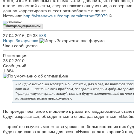
этого, и к «мгновенным статьям». Стоит добавить, что Facebook,
в топе новостной ленты, сперва покажет одну из них, а совершив
данная корректировка внесет разнообразие в ленте.
Источник:
http://vistanews.ru/computers/internet/55079
©
Ответить с цитированием
27.04.2016,
09:38
#38
Игорь Захарченко
Член сообщества
Регистрация
28.02.2010
Сообщений
1,884
об оптимизЬме
«Каждые несколько месяцев, или, скажем, раз в год, появляется нов
вот оно — решение всех проблем, возврат к старым добрым времена
"гражданскую журналистику", потом будут смотреть ещё на что-то:
на какое-то новое приложение».
Но прежде чем такое отношение к развитию медиабизнеса стане
будут закрываться, объединяться и снова разъединяться. «Вообщ
...придётся выучить множество уроков, но большинство из них бу
будет одинаково хорошим для всех. «Нужно делать хороший продук