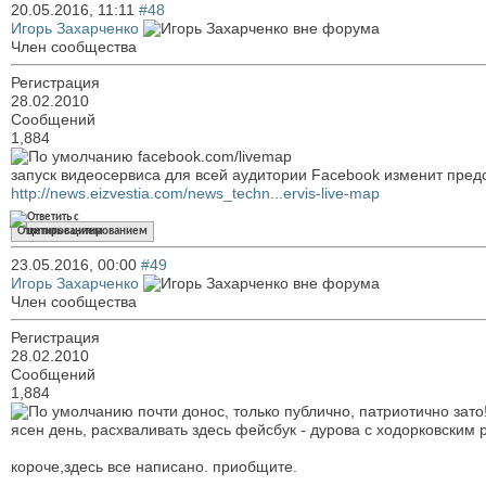
20.05.2016,
11:11
#48
Игорь Захарченко
Член сообщества
Регистрация
28.02.2010
Сообщений
1,884
facebook.com/livemap
запуск видеосервиса для всей аудитории Facebook изменит пред
http://news.eizvestia.com/news_techn...ervis-live-map
Ответить с цитированием
23.05.2016,
00:00
#49
Игорь Захарченко
Член сообщества
Регистрация
28.02.2010
Сообщений
1,884
почти донос, только публично, патриотично зато
ясен день, расхваливать здесь фейсбук - дурова с ходорковским 
короче,здесь все написано. приобщите.