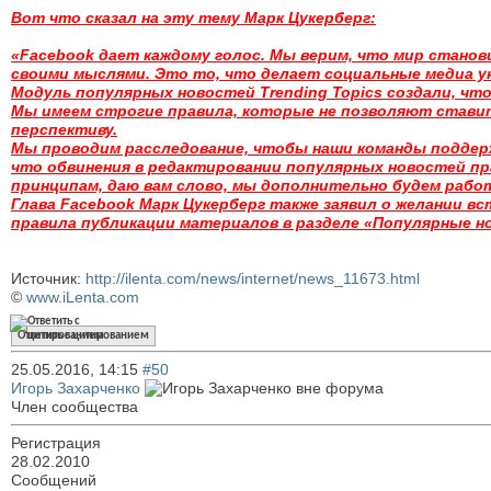
Вот что сказал на эту тему Марк Цукерберг:
«Facebook дает каждому голос. Мы верим, что мир стано
своими мыслями. Это то, что делает социальные медиа у
Модуль популярных новостей Trending Topics создали, чт
Мы имеем строгие правила, которые не позволяют ставит
перспективу.
Мы проводим расследование, чтобы наши команды поддер
что обвинения в редактировании популярных новостей п
принципам, даю вам слово, мы дополнительно будем рабо
Глава Facebook Марк Цукерберг также заявил о желании 
правила публикации материалов в разделе «Популярные н
Источник:
http://ilenta.com/news/internet/news_11673.html
©
www.iLenta.com
Ответить с цитированием
25.05.2016,
14:15
#50
Игорь Захарченко
Член сообщества
Регистрация
28.02.2010
Сообщений