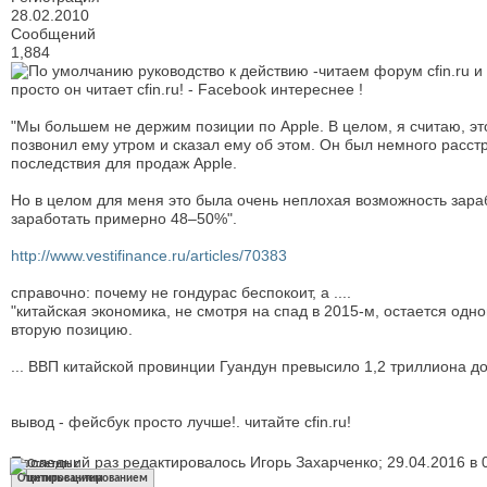
28.02.2010
Сообщений
1,884
руководство к действию -читаем форум cfin.ru 
просто он читает cfin.ru! - Facebook интереснее !
"Мы большем не держим позиции по Apple. В целом, я считаю, эт
позвонил ему утром и сказал ему об этом. Он был немного расст
последствия для продаж Apple.
Но в целом для меня это была очень неплохая возможность зарабо
заработать примерно 48–50%".
http://www.vestifinance.ru/articles/70383
справочно: почему не гондурас беспокоит, а ....
"китайская экономика, не смотря на спад в 2015-м, остается од
вторую позицию.
... ВВП китайской провинции Гуандун превысило 1,2 триллиона д
вывод - фейсбук просто лучше!. читайте cfin.ru!
Последний раз редактировалось Игорь Захарченко; 29.04.2016 в
Ответить с цитированием