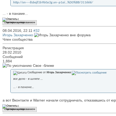
http://xn----8sbejf1b9b0a3g.xn--p1ai...%D0%BB/311666/
... - в панаме...
Ответить с цитированием
08.04.2016,
22:11
#32
Игорь Захарченко
Член сообщества
Регистрация
28.02.2010
Сообщений
1,884
Свое -ближе
Сообщение от
Игорь Захарченко
все дело - в шляпе ...
... - в панаме...
а вот Вконтакте и Warner начали сотрудничать, отказавшись от ю
Ответить с цитированием