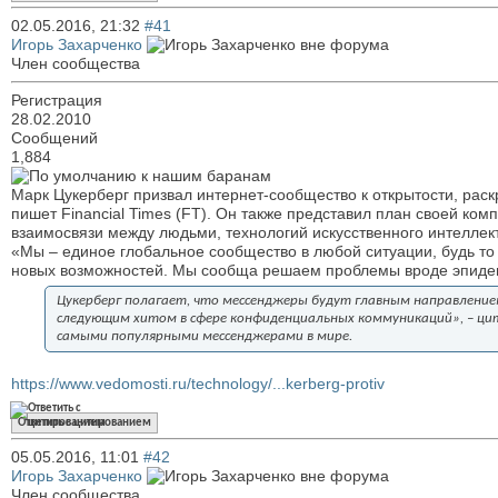
02.05.2016,
21:32
#41
Игорь Захарченко
Член сообщества
Регистрация
28.02.2010
Сообщений
1,884
к нашим баранам
Марк Цукерберг призвал интернет-сообщество к открытости, раск
пишет Financial Times (FT). Он также представил план своей ком
взаимосвязи между людьми, технологий искусственного интеллек
«Мы – единое глобальное сообщество в любой ситуации, будь т
новых возможностей. Мы сообща решаем проблемы вроде эпиде
Цукерберг полагает, что мессенджеры будут главным направление
следующим хитом в сфере конфиденциальных коммуникаций», – цити
самыми популярными мессенджерами в мире.
https://www.vedomosti.ru/technology/...kerberg-protiv
Ответить с цитированием
05.05.2016,
11:01
#42
Игорь Захарченко
Член сообщества