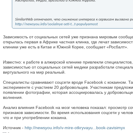
Австралии, Индии, Бразилии и Южной Африки.
SimilarWeb отмечает, что снижение интереса к сервисам вызвано 
http://newsyou.info/socialnye-seti-t...t-populyarnost
Зависимость от социальных сетей уже признана мировым сообще
открылась первая в Африке частная клинка, где лечат зависимост
клиники уже есть в Китае и Южной Корее, сообщает «Росбалт».
Известно: к работе в алжирской клинике привлекли специалистов
зависимостью от социальных сетей медики разработали специал
виртуального на мир реальный.
Специалисты сравнивают соцсети вроде Facebook с кокаином. Та
эксперименте с участием 20 добровольцев. Участникам предложи
появлении фотографии, которая ассоциировалась у добровольцев
волнения.
Анализ влияния Facebook на мозг человека показал: просмотр с
признаков зависимости. Во время использования соцсети у челов
что и при употреблении кокаина.
Источник -
http://newsyou.info/v-mire-otkryvayu...book-zavisimyx