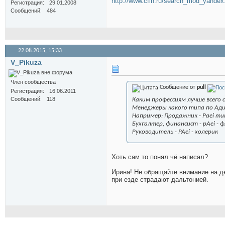
http://www.cfin.ru/search_mod_yande
Регистрация
29.01.2008
Сообщений
484
22.08.2015,
15:33
V_Pikuza
Член сообщества
Сообщение от
pull
Регистрация
16.06.2011
Сообщений
118
Каким профессиям лучше всего
Менеджеры какого типа по Адиз
Например: Продажник - Paei тип
Бухгалтер, финансист - pAei - 
Руководитель - PAei - холерик
Хоть сам то понял чё написал?
Ирина! Не обращайте внимание на де
при езде страдают дальтонией.