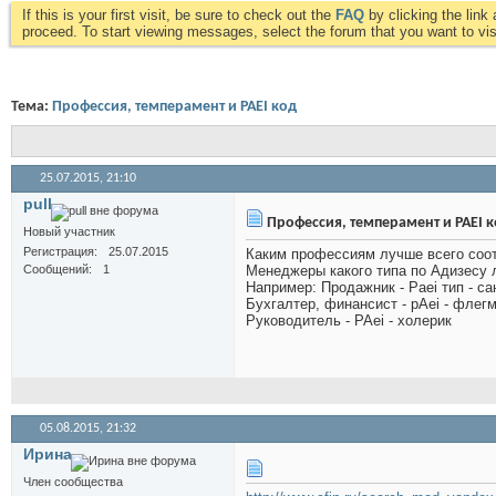
If this is your first visit, be sure to check out the
FAQ
by clicking the lin
proceed. To start viewing messages, select the forum that you want to visi
Тема:
Профессия, темперамент и PAEI код
25.07.2015,
21:10
pull
Профессия, темперамент и PAEI 
Новый участник
Регистрация
25.07.2015
Каким профессиям лучше всего соот
Сообщений
1
Менеджеры какого типа по Адизесу 
Например: Продажник - Paei тип - са
Бухгалтер, финансист - pAei - флегм
Руководитель - PAei - холерик
05.08.2015,
21:32
Иринa
Член сообщества