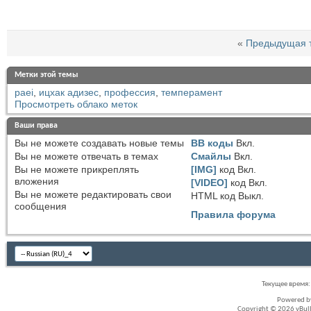
«
Предыдущая 
Метки этой темы
paei
,
ицхак адизес
,
профессия
,
темперамент
Просмотреть облако меток
Ваши права
Вы
не можете
создавать новые темы
BB коды
Вкл.
Вы
не можете
отвечать в темах
Смайлы
Вкл.
Вы
не можете
прикреплять
[IMG]
код
Вкл.
вложения
[VIDEO]
код
Вкл.
Вы
не можете
редактировать свои
HTML код
Выкл.
сообщения
Правила форума
Текущее время
Powered 
Copyright © 2026 vBullet