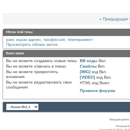
«
Предыдущая 
Метки этой темы
paei
,
ицхак адизес
,
профессия
,
темперамент
Просмотреть облако меток
Ваши права
Вы
не можете
создавать новые темы
BB коды
Вкл.
Вы
не можете
отвечать в темах
Смайлы
Вкл.
Вы
не можете
прикреплять
[IMG]
код
Вкл.
вложения
[VIDEO]
код
Вкл.
Вы
не можете
редактировать свои
HTML код
Выкл.
сообщения
Правила форума
Текущее время
Powered 