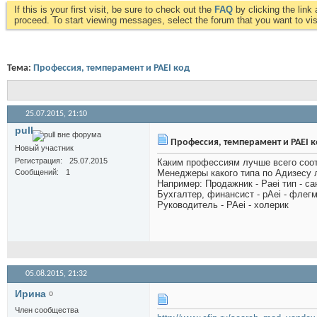
If this is your first visit, be sure to check out the
FAQ
by clicking the lin
proceed. To start viewing messages, select the forum that you want to visi
Тема:
Профессия, темперамент и PAEI код
25.07.2015,
21:10
pull
Профессия, темперамент и PAEI 
Новый участник
Регистрация
25.07.2015
Каким профессиям лучше всего соот
Сообщений
1
Менеджеры какого типа по Адизесу 
Например: Продажник - Paei тип - са
Бухгалтер, финансист - pAei - флегм
Руководитель - PAei - холерик
05.08.2015,
21:32
Иринa
Член сообщества