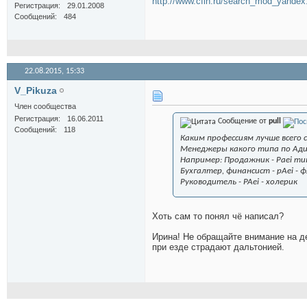
http://www.cfin.ru/search_mod_yande
Регистрация
29.01.2008
Сообщений
484
22.08.2015,
15:33
V_Pikuza
Член сообщества
Регистрация
16.06.2011
Сообщение от
pull
Сообщений
118
Каким профессиям лучше всего
Менеджеры какого типа по Адиз
Например: Продажник - Paei тип
Бухгалтер, финансист - pAei - 
Руководитель - PAei - холерик
Хоть сам то понял чё написал?
Ирина! Не обращайте внимание на де
при езде страдают дальтонией.