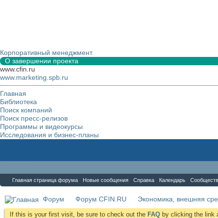
Корпоративный менеджмент
О завершении проекта
www.cfin.ru
www.marketing.spb.ru
Главная
Библиотека
Поиск компаний
Поиск пресс-релизов
Программы и видеокурсы
Исследования и бизнес-планы
Форум
Главная страница форума
Новые сообщения
Справка
Календарь
Сообщест
Форум
Форум CFIN.RU
Экономика, внешняя сре
If this is your first visit, be sure to check out the
FAQ
by clicking the lin