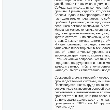
своем апрельском телеэфире «Пряма
устойчивой и к любым санкциям, и к
Сейчас, как никогда, нужен честный
причины. Причем, сделать это доста
Совсем недавно мы проводили в по
наследия только начинается, но сей
проблем. Правильно, и мы продолжае
реального сектора экономики. А вот
Успешная макроэкономика стоит на 
труда на уровне компаний, заводов, 
кратно отстает - и по значению, и 
стран. С такими показателями устой
И надо понимать, что существует це
увлечение инвестициями в технологи
шестой технологический уровень, а 
высококонкурентным позициям в мир
Есть несколько вопросов, честные 
передовое оборудование и новые ма
замещать импорт и быть конкурентос
наладить выпуск качественной проду
Серьезный анализ мировой и отечес
производственные системы, их мене
Производительность труда на таких 
сотрудников становится основой ра
результатов и возникновению возмо
привлекательными, но и (что особе
За примерами далеко ходить не нужн
проводимого с 2011 г. – «ТМС груп
России» и др.