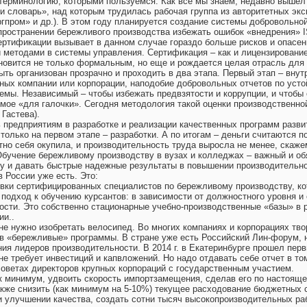
терминологию, которыми пользуемся. Как все мы знаем, недавно выше
 словарь», над которым трудилась рабочая группа из авторитетных экс
гпром» и др.). В этом году планируется создание системы добровольно
спространении бережливого производства избежать ошибок «внедрения» 
тификации вызывает в данном случае гораздо больше рисков и опасени
и методами в системы управления. Сертификация – как и лицензирование
новится не только формальным, но еще и рождается целая отрасль для 
ть организован прозрачно и проходить в два этапа. Первый этап – вну
ных компании или корпорации, наподобие добровольных отчетов по усто
темы. Независимый – чтобы избежать предвзятости и коррупции, и чтобы
мое «для галочки». Сегодня методология такой оценки производственно
 Гастева).
предприятиям в разработке и реализации качественных программ разви
только на первом этапе – разработки. А по итогам – деньги считаются 
но себя окупила, и производительность труда выросла не менее, скажем
Обучение бережливому производству в вузах и колледжах – важный и об
у и давать быстрые надежные результаты в повышении производительност
 России уже есть. Это:
вки сертифицированных специалистов по бережливому производству, кот
одход к обучению курсантов: в зависимости от должностного уровня и 
ости. Это собственно стационарные учебно-производственные «базы» в 
ии..
 не нужно изобретать велосипед. Во многих компаниях и корпорациях т
в «бережливые» программы. В стране уже есть Российский Лин-форум, 
ания лидеров производительности. В 2014 г. в Екатеринбурге прошел пе
не требует инвестиций и капвложений. Но надо отдавать себе отчет в то
в советах директоров крупных корпораций с государственным участием.
как минимум, удвоить скорость импортзамещения, сделав его по настоя
акже снизить (как минимум на 5-10%) текущее расходование бюджетных 
 улучшении качества, создать сотни тысяч высокопроизводительных ра