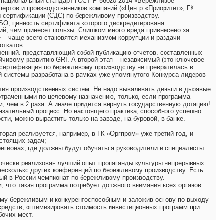
л национальный стандарт ГОСТ Р 56020-2014 «Бережливое
пертов и производственников компаний («Центр «Приоритет», ГК
й сертификации (СДС) по бережливому производству.
ISO, ценность сертификата которого дискредитирована
й, чем принесет пользы. Слишком много вреда привнесено за
 – чаще всего становятся механизмом коррупции и раздачи
откатов.
тренний, представляющий собой публикацию отчетов, составленных
йчивому развитию GRI. А второй этап – независимый (это ключевое
 сертификация по бережливому производству не превратилась в
й системы разработана в рамках уже упомянутого Конкурса лидеров
тия производственных систем. Не надо вываливать деньги в дырявые
потраченными по целевому назначению, только, если программа
, чем в 2 раза. А иначе придется вернуть государственную дотацию!
язательный процесс. Но настоящего практика, способного успешно
и, можно вырастить только на заводе, на буровой, в банке.
орая реализуется, например, в ГК «Оргпром» уже третий год, и
стоящих задач;
регионах, где должны будут обучаться руководители и специалисты
ворчески реализован лучший опыт пропаганды культуры непрерывных
несколько других конференций по бережливому производству. Есть
рвый в России чемпионат по бережливому производству.
м, что такая программа потребует должного внимания всех органов
щему бережливым и конкурентоспособным и заложив основу по выходу
средств, оптимизировать стоимость инвестиционных программ при
бочих мест.