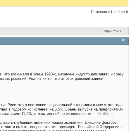
Показано с 1 по 8 из 8
Опции темы
#1
 что возникали в конце 1920-х, накануне индустриализации; и сразу
ьных решений. Роднит их то, что от этих решений зависит
ые Росстата о состоянии национальной экономики в мае этого года.
упал в годовом исчислении на 5,5%.
Объем выпуска на предприятиях
 составило 11,2%, в текстильной промышленности — 23,8%, в
колько в глубинных явлениях нашей экономики. Внешние факторы,
о отчасти на этот вопрос ответил президент Российской Федерации в