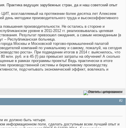
ния. Практика ведущих зарубежных стран, да и наш советский опыт
е ЦИТ, возглавляемый на протяжении более десятка лет Алексеем
сей день методики производительного труда и высокоэффективного
ма повышения производительности. Не остались в стороне и
спубликанском уровне в 2011-2012 гг. реализовывалась целевая
ствования. Результат превзошел ожидания, а самым неожиданным (в
уг – Республиканская больница.
 города Москвы и Московской торгово-промышленной палатой
оводителей компаний по уникальному и самому, пожалуй, на сегодня
оизводство роста».
При подведении итогов в 2014 г. выяснилось, что
 млн. руб. и в 45 (!) раз превысил затраты на обучение! А сколько
ущенные в рамках программы проекты! Ведь практически в итоге
итию производственной системы и бережливому производству.
тивности, подсчитывать экономический эффект, вовлекать и
Ответить с цитированием
#2
ум их должно быть четыре.
ином информационном поле, сделать доступным всем лучший опыт и