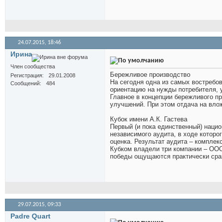
24.07.2015,
18:46
Иринa
Член сообщества
Бережливое производство
Регистрация
29.01.2008
На сегодня одна из самых востребо
Сообщений
484
ориентацию на нужды потребителя, 
Главное в концепции бережливого п
улучшений. При этом отдача на влож
Кубок имени А.К. Гастева
Первый (и пока единственный) наци
независимого аудита, в ходе котор
оценка. Результат аудита – комплек
Кубком владели три компании – ООО 
победы ощущаются практически сраз
29.07.2015,
09:33
Padre Quart