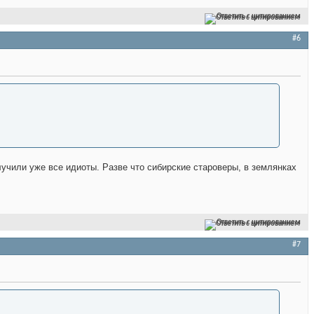
Ответить с цитированием
#6
 получили уже все идиоты. Разве что сибирские староверы, в землянках
Ответить с цитированием
#7