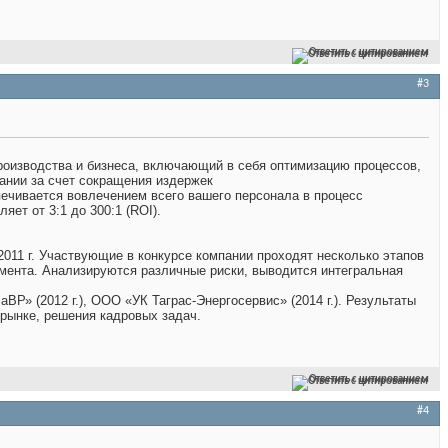
Ответить с цитированием
#3
роизводства и бизнеса, включающий в себя оптимизацию процессов,
ании за счет сокращения издержек
печивается вовлечением всего вашего персонала в процесс
ет от 3:1 до 300:1 (ROI).
011 г. Участвующие в конкурсе компании проходят несколько этапов
жмента. Анализируются различные риски, выводится интегральная
Р» (2012 г.), ООО «УК Таграс-Энергосервис» (2014 г.). Результаты
рынке, решения кадровых задач.
Ответить с цитированием
#4