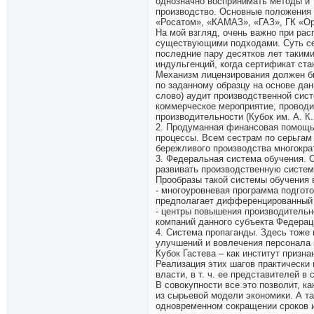
однозначно воспринимать методы и 
производство. Основные положения и
«Росатом», «КАМАЗ», «ГАЗ», ГК «Ор
На мой взгляд, очень важно при ра
существующими подходами. Суть сер
последние пару десятков лет таким
индульгенций, когда сертификат ста
Механизм лицензирования должен бы
по заданному образцу на основе дан
слово) аудит производственной сис
коммерческое мероприятие, проводи
производительности (Кубок им. А. К.
2. Продуманная финансовая помощь 
процессы. Всем сестрам по серьгам 
бережливого производства многократ
3. Федеральная система обучения. 
развивать производственную систем
Прообразы такой системы обучения в
- многоуровневая программа подгото
предполагает дифференцированный п
- центры повышения производительн
компаний данного субъекта Федерац
4. Система пропаганды. Здесь тоже
улучшений и вовлечения персонала 
Кубок Гастева – как институт призн
Реализация этих шагов практически 
власти, в т. ч. ее представителей 
В совокупности все это позволит, 
из сырьевой модели экономики. А т
одновременном сокращении сроков и