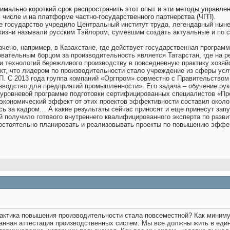
симально короткий срок распространить этот опыт и эти методы управле
м числе и на платформе частно-государственного партнерства (ЧГП).
ое государство учредило Центральный институт труда, легендарный нын
 жизни называли русским Тэйлором, сумевшим создать актуальные и по 
чено, например, в Казахстане, где действует государственная програм
ательным борцом за производительность является Татарстан, где на ре
и технологий бережливого производству в повседневную практику хозяй
кт, что лидером по производительности стало учреждение из сферы усл
. С 2013 года группа компаний «Оргпром» совместно с Правительством
зводство для предприятий промышленности». Его задача – обучение рук
уровневой программе подготовки сертифицированных специалистов «Пр
кономический эффект от этих проектов эффективности составил около 80
сь за кадром… А какие результаты сейчас приносят и еще принесут зап
й получило готового внутреннего квалифицированного эксперта по разв
остоятельно планировать и реализовывать проекты по повышению эффек
рактика повышения производительности стала повсеместной? Как миним
ванная аттестация производственных систем. Мы все должны жить в ед