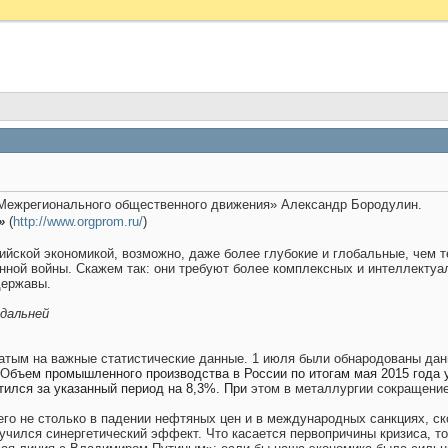
«Межрегионального общественного движения» Александр Бородулин.
м»
(
http://www.orgprom.ru/
)
йской экономикой, возможно, даже более глубокие и глобальные, чем те,
ной войны. Скажем так: они требуют более комплексных и интеллектуал
державы.
дальней
гатым на важные статистические данные. 1 июля были обнародованы данн
 О
бъем промышленного производства в России по итогам мая 2015 года 
ился за указанный период на 8,3%. При
этом в металлургии сокращение
 его не столько в падении нефтяных цен и в международных санкциях, с
лучился синергетический эффект. Что касается первопричины кризиса, т