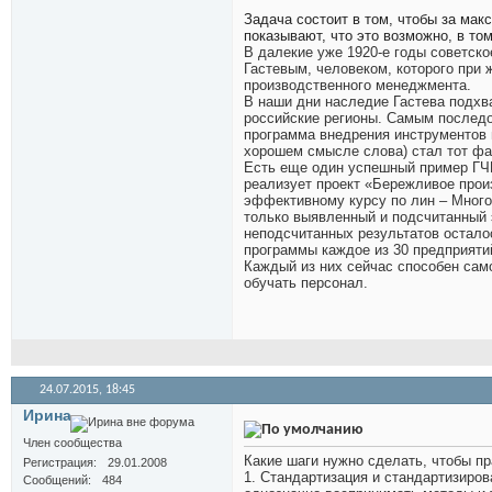
Задача состоит в том, чтобы за мак
показывают, что это возможно, в то
В далекие уже 1920-е годы советск
Гастевым, человеком, которого при
производственного менеджмента.
В наши дни наследие Гастева подхва
российские регионы. Самым последов
программа внедрения инструментов 
хорошем смысле слова) стал тот фа
Есть еще один успешный пример ГЧП
реализует проект «Бережливое прои
эффективному курсу по лин – Много
только выявленный и подсчитанный э
неподсчитанных результатов остало
программы каждое из 30 предприяти
Каждый из них сейчас способен сам
обучать персонал.
24.07.2015,
18:45
Иринa
Член сообщества
Какие шаги нужно сделать, чтобы п
Регистрация
29.01.2008
1. Стандартизация и стандартизиро
Сообщений
484