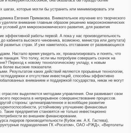
 и конкурентоспособной, она оказалась бы гораздо более
ех шагах, которые могли бы устранить или минимизировать эти
демика Евгения Примакова. Внимательное изучение его творческого
 уделяли внимание главным образом решению макроэкономических
е условий для микроэкономического развития, для развития
е эффективной работы первой. А пока у нас производительность
а до кабинета высокого чиновника, возможно, министра или депутата)
лей развитых стран. И уже наметилось отставание от развивающихся
даем. Настало время увидеть их, проанализировать и понять, что
е панацея. Что толку, если мы попробуем совершить скачок на
вне? Переход к новому технологическому укладу, к новым
а более высокие показатели.
ными. Результатом каких действий являются прорывные технологии,
господдержки и отсутствии инвестиций, способны эффективно
 избалованных вниманием и поддержкой государства, никак не могут
их отраслях выделяются методами управления. Они развивают свои
 всего персонала в непрерывное совершенствование процессов.
 другой стороны: целенаправленное и всеоббщее развитие
онкурентоспособности, устойчивому улучшению финансовых
. Такие предприятия становятся не только инвестиционно
 потребности во внешнем финансировании.
рса лидеров производительности (Кубок им. А.К. Гастева),
и структурные подразделения ГК «Росатом», ОАО «РЖД», «Вертолеты