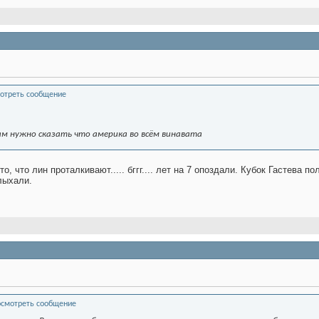
рам нужно сказать что америка во всём винавата
то, что лин проталкивают..... бггг.... лет на 7 опоздали. Кубок Гастева
лыхали.