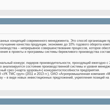
ванных концепций современного менеджмента. Это способ организации п
улучшение качества продукции, экономию до 10% годового оборота комп
роизводства – непрерывное совершенствование процессов, которое обес
ения в проекты и программы системы бережливого производства составля
ональный конкурс лидеров производительности, проходящий ежегодно с 2
ого анализируется состояние производственной системы и уровня менед
сный срез («карта здоровья») конкурентоспособности предприятия.
«УК ТМС груп» (2011 и 2013 гг.), ОАО «Агропромышленная компания «МаВ
у – в виде новых инвестиционных предложений, укрепления позиций на 