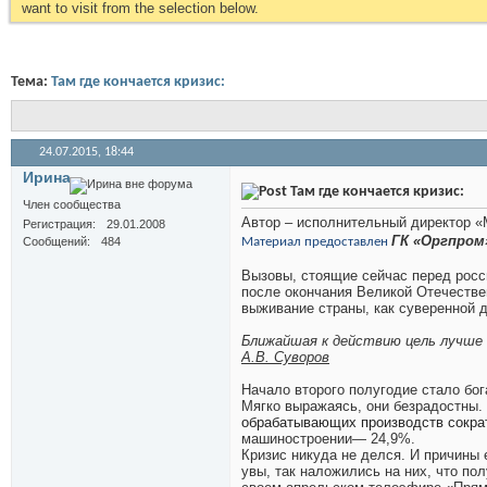
want to visit from the selection below.
Тема:
Там где кончается кризис:
24.07.2015,
18:44
Иринa
Там где кончается кризис:
Член сообщества
Автор – исполнительный директор 
Регистрация
29.01.2008
ГК «Оргпро
Сообщений
484
Материал предоставлен
Вызовы, стоящие сейчас перед росси
после окончания Великой Отечествен
выживание страны, как суверенной 
Ближайшая к действию цель лучше 
А.В. Суворов
Начало второго полугодие стало бо
Мягко выражаясь, они безрадостны.
обрабатывающих производств сократ
машиностроении— 24,9%.
Кризис никуда не делся. И причины
увы, так наложились на них, что по