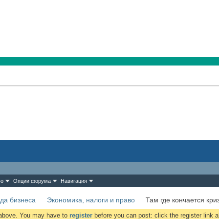
во
Опции форума
Навигация
да бизнеса
Экономика, налоги и право
Там где кончается кри
k above. You may have to
register
before you can post: click the register link