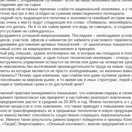
я линия с Владимиром Путиным»: если бы наша экономика была сильной
 падению цен на сырье.
 разговор об истинных причинах слабости национальной экономики, и о т
точно быстро и без оглядки на сужение инвестиционного потенциала.
следний путь выдающегося политика и
экономиста новейшей истории ака
час очень к месту будут следующие его слова: «
Либералы, неолибералы
м это делать. Но в то же самое время это ведь не самоцель, а создани
 это условие не соблюдалось».
фундаменте успешной микроэкономики. Последняя – необходимое услови
цехов, участков, офисов и кабинетов (от кабинета участкового терапевт
по динамике достижения целевых показателей – от аналогичных показате
чивый успех на макроуровне невозможен в принципе.
лый ряд ловушек, эдаких иллюзорных ям, в которые мы попадали и попа
ческую модернизацию, в одни только технические инновации – отнюдь н
инструменты управления останутся на пятом или даже на четвертом уро
е невозможны без вытягивания производительности труда на новые, куд
ответы на которые являются не просто злободневными, но жизненно важ
териалы? Почему одни компании, при слабом или даже нулевом уровне 
пособными на мировом рынке, в то время как в иных структурах, порой
кции в требуемые сроки и по доступной цене?
твенной практики менеджмента показывает, что компании-лидеры в сво
джмент провозгласил как приоритет и настойчиво реализует вовлечение
предприятиях растет в среднем на 20-30% в год. Можно посмотреть и с
звития процессов в этих компаниях, что также приводит к повышению к
жности трансформировать их в прорывные технологии и новую продукцию
нно важно) являют способность существенно сокращать первоначальные
о. Именно такие результаты демонстрируют победители и призеры Конку
п», «ТаграС-Энергосервис», «Оконный континент», многие предприятия 