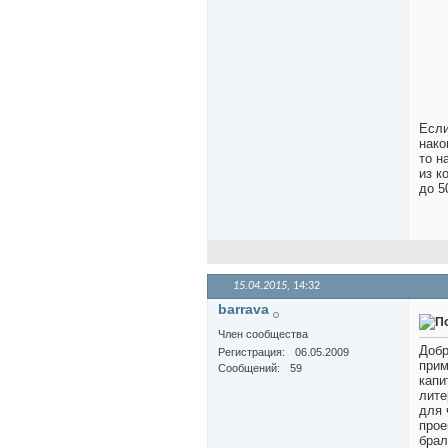
Если
нако
то н
из к
до 5
15.04.2015,
14:32
barrava
Член сообщества
Добр
Регистрация
06.05.2009
прим
Сообщений
59
капи
лите
для 
прое
брал