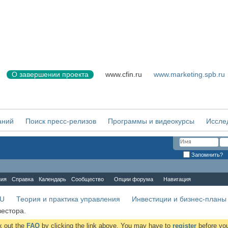
О завершении проекта
www.cfin.ru
www.marketing.spb.ru
аний
Поиск пресс-релизов
Программы и видеокурсы
Иссле
Запомнить?
ния
Справка
Календарь
Сообщество
Опции форума
Навигация
RU
Теория и практика управления
Инвестиции и бизнес-планы
вестора.
ck out the
FAQ
by clicking the link above. You may have to
register
before you