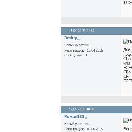
за р
15.04.2015,
21:59
Dmitry_
Новый участник
Добр
Регистрация
15.04.2015
подс
Сообщений
1
CFo-
или
FCFF
CFo 
CFi 
FCFF
17.06.2015,
18:06
Роман123
Новый участник
Вопр
Регистрация
05.06.2015