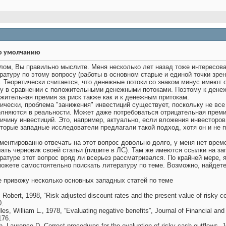
лом, Вы правильно мыслите. Меня несколько лет назад тоже интересова
ратуру по этому вопросу (работы в основном старые и единой точки зрен
. Теоретически считается, что денежные потоки со знаком минус имеют
у в сравнении с положительными денежными потоками. Поэтому к дене
жительная премия за риск также как и к денежным притокам.
ически, проблема "занижения" инвестиций существует, поскольку не вс
лняются в реальности. Может даже потребоваться отрицательная премия
ичину инвестиций. Это, например, актуально, если вложения инвесторо
торые западные исследователи предлагали такой подход, хотя он и не 
ментированно отвечать на этот вопрос довольно долго, у меня нет врем
ать черновик своей статьи (пишите в ЛС). Там же имеются ссылки на за
ратуре этот вопрос вряд ли всерьез рассматривался. По крайней мере, я
ожете самостоятельно поискать литературу по теме. Возможно, найдете 
 привожу несколько основных западных статей по теме
, Robert, 1998, “Risk adjusted discount rates and the present value of risky c
0.
es, William L., 1978, “Evaluating negative benefits”, Journal of Financial and 
176.
, Laurence D. Correct procedures for the evaluation of risky cash outflows. J