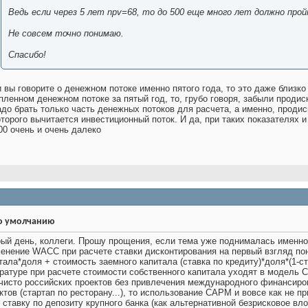
Ведь если через 5 лет npv=68, то до 500 еще много лет должно прой
Не совсем точно понимаю.
Спасибо!
 вы говорите о денежном потоке именно пятого года, то это даже близко
пленном денежном потоке за пятый год, то, грубо говоря, забыли продис
адо брать только часть денежных потоков для расчета, а именно, проди
оторого вычитается инвестиционный поток. И да, при таких показателях 
00 очень и очень далеко
ый день, коллеги. Прошу прощения, если тема уже поднималась именно 
енение WACC при расчете ставки дисконтирования на первый взгляд пон
тала*доля + стоимость заемного капитала (ставка по кредиту)*доля*(1-ст
ратуре при расчете стоимости собственного капитала уходят в модель 
чисто российских проектов без привлечения международного финансиро
ктов (стартап по ресторану...), то использование CAPM и вовсе как не п
 ставку по депозиту крупного банка (как альтернативной безрисковое в