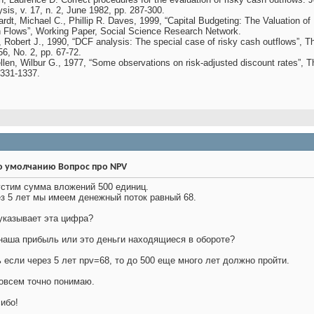
sis, v. 17, n. 2, June 1982, pp. 287-300.
rdt, Michael C., Phillip R. Daves, 1999, “Capital Budgeting: The Valuation of 
 Flows”, Working Paper, Social Science Research Network.
l, Robert J., 1990, “DCF analysis: The special case of risky cash outflows”, T
56, No. 2, pp. 67-72.
len, Wilbur G., 1977, “Some observations on risk-adjusted discount rates”, Th
1331-1337.
Вопрос про NPV
стим сумма вложений 500 единиц.
з 5 лет мы имеем денежный поток равный 68.
указывает эта цифра?
наша прибыль или это деньги находящиеся в обороте?
 если через 5 лет npv=68, то до 500 еще много лет должно пройти.
овсем точно понимаю.
ибо!