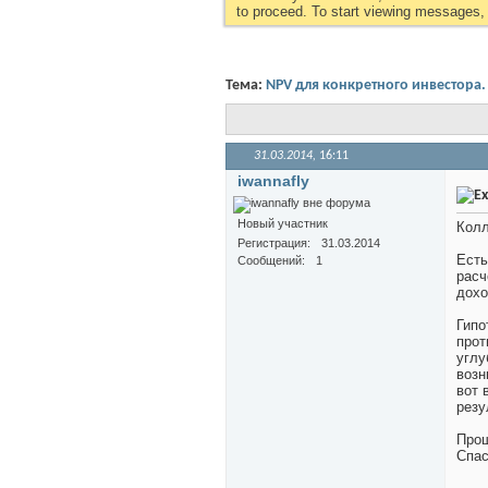
to proceed. To start viewing messages, s
Тема:
NPV для конкретного инвестора.
31.03.2014,
16:11
iwannafly
Новый участник
Колл
Регистрация
31.03.2014
Есть
Сообщений
1
расч
дохо
Гипо
прот
углу
возн
вот 
резу
Прош
Спас