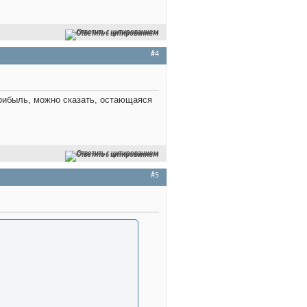
Ответить с цитированием
#4
прибыль, можно сказать, остающаяся
Ответить с цитированием
#5