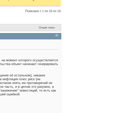
Показано с 1 по 16 из 16
Опции темы
#1
, на момент которого осуществляется
льства объект начинает генерировать
щения об остальном), никаких
на инфляция плюс риск (не
потоком опять же противоречий не
ую часть, и в целом это разумно, а
занижению" инвестиций, то есть как
йшей ошибкой.