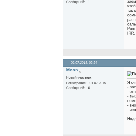
заем
Сообщений
1
чтоб
так 
сомн
расч
саль
Разъ
IRR,
02.07.2015,
03:24
Moon
Новый участник
Я сч
Регистрация
01.07.2015
- ра
Сообщений
6
- от
- вы
поме
- вн
- ис
Наде