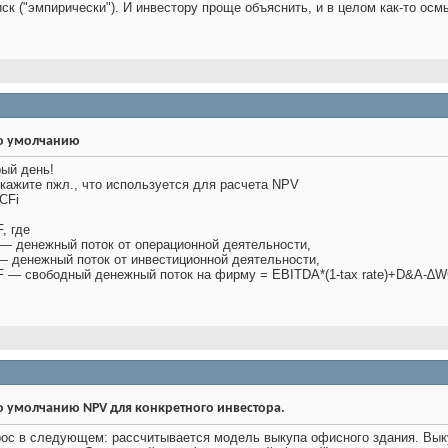
иск ("эмпирически"). И инвестору проще объяснить, и в целом как-то о
ый день!
кажите пжл., что используется для расчета NPV
CFi
, где
— денежный поток от операционной деятельности,
— денежный поток от инвестиционной деятельности,
 — свободный денежный поток на фирму = EBITDA*(1-tax rate)+D&A-∆W
NPV для конкретного инвестора.
ос в следующем: рассчитывается модель выкупа офисного здания. Вык