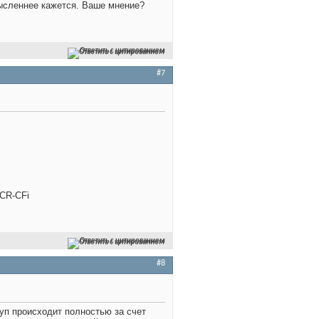
смысленнее кажется. Ваше мнение?
Ответить с цитированием
#7
CR-CFi
Ответить с цитированием
#8
уп происходит полностью за счет