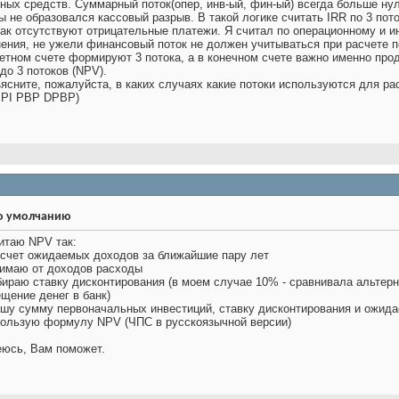
ных средств. Суммарный поток(опер, инв-ый, фин-ый) всегда больше нул
ы не образовался кассовый разрыв. В такой логике считать IRR по 3 по
как отсутствуют отрицательные платежи. Я считал по операционному и и
ения, не ужели финансовый поток не должен учитываться при расчете 
етном счете формируют 3 потока, а в конечном счете важно именно про
до 3 потоков (NPV).
ясните, пожалуйста, в каких случаях какие потоки используются для ра
 PI PBP DPBP)
итаю NPV так:
ссчет ожидаемых доходов за ближайшие пару лет
нимаю от доходов расходы
бираю ставку дисконтирования (в моем случае 10% - сравнивала альтерн
щение денег в банк)
ошу сумму первоначальных инвестиций, ставку дисконтирования и ожид
пользую формулу NPV (ЧПС в русскоязычной версии)
юсь, Вам поможет.