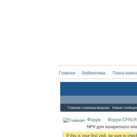
Главная
Библиотека
Поиск комп
Форум
Главная страница форума
Новые сообще
Форум
Форум CFIN.
NPV для конкретного ин
If this is your first visit, be sure to che