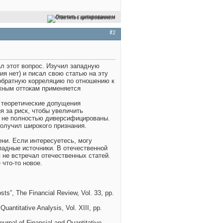
Ответить с цитированием
#2
л этот вопрос. Изучил западную
ия нет) и писал свою статью на эту
 обратную корреляцию по отношению к
жным оттокам применяется
е теоретические допущения
 за риск, чтобы увеличить
в не полностью диверсифицированы.
получил широкого признания.
ени. Если интересуетесь, могу
падные источники. В отечественной
 не встречал отечественных статей.
что-то новое.
osts”, The Financial Review, Vol. 33, pp.
Quantitative Analysis, Vol. XIII, pp.
ournal of Financial and Quantitative