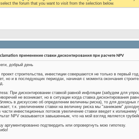
elect the forum that you want to visit from the selection below.
применение ставки дисконтирования при расчете NPV
еги, добрый день
 проект строительства, инвестиции совершаются не только в первый год
ет, но и в последующих периодах, начиная с момента окончания строите
д.
теза: При дисконтировании ставкой равной инфляции (забудем для упро
иворечий не возникает, но в ситуации когда ставка дисконтирования рав
бляясь в дискуссию об определении величины риска), то для доходных 
икает, т.к. увеличением ставки на величину риска мы "занижаем" доходн
в части инвестиционных потоков увеличение ставки введет к излишнему "
льтат NPV оказывается завышенным, что на мой взгляд является грубе
у аргументированно подтвердить или опровергнуть мою гипотезу.
ибо!