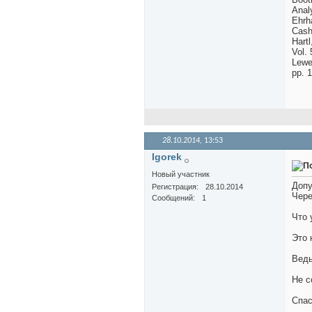
Analy
Ehrha
Cash
Hart
Vol. 
Lewel
pp. 
28.10.2014,
13:53
Igorek
Новый участник
Допу
Регистрация
28.10.2014
Чере
Сообщений
1
Что 
Это 
Ведь
Не с
Спас