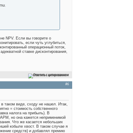
ти.
 не NPV. Если вы говорите о
конитировать, если чуть углубиться,
сконтированный операционный поток,
и адекватной ставке дисконтирования,
Ответить с цитированием
#6
в таком виде, сходу не нашел. Итак,
ятно = стоимость собственного
авка налога на прибыль). В
CAPM, но она кажется неприменимой
вания. Что же касается небольших
ришей кобыле хвост. В таком случае я
ложение средств) и добавлял премию