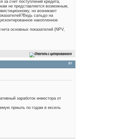
я за счет поступлений кредита,
токам не представляется возможным,
нвестиционному, но возникают
показателей?Ведь сальдо на
дисконтированное накопленное
счета основных показателей (NPV,
Ответить с цитированием
#9
ативный заработок инвестора от
аемую приыль по годам в ексель