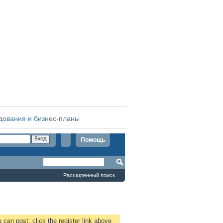
дования и бизнес-планы
Помощь
Расширенный поиск
 can post: click the register link above