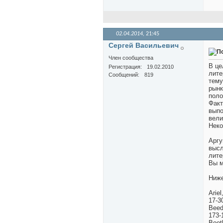
02.04.2014,
21:45
Сергей Васильевич
Член сообщества
В це
Регистрация
19.02.2010
лите
Сообщений
819
тему
рынк
поло
Факт
выпо
вели
Неко
Аргу
высл
лите
Вы м
Ниже
Ariel
17-3
Beedl
173-
Booth