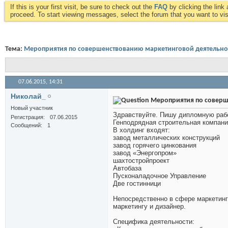
If this is your first visit, be sure to check out the
FAQ
by clicking the lin
proceed. To start viewing messages, select the forum that you want to visi
Тема:
Мероприятия по совершенствованию маркетинговой деятельно
07.06.2015,
14:31
Николай_
Мероприятия по соверш
Новый участник
Здравствуйте. Пишу дипломную рабо
Регистрация
07.06.2015
Генподрядная строительная компан
Сообщений
1
В холдинг входят:
завод металлических конструкций
завод горячего цинкования
завод «Энергопром»
шахтостройпроект
Автобаза
Пусконаладочное Управление
Две гостинници
Непосредственно в сфере маркетинга
маркетингу и дизайнер.
Специфика деятельности: