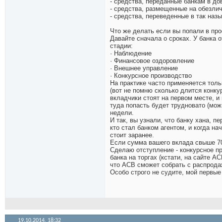
- средства, переданные банкам в до
- средства, размещенные на обезли
- средства, переведенные в так на
Что же делать если вы попали в пр
Давайте сначала о сроках. У банка 
стадии:
· Наблюдение
· Финансовое оздоровление
· Внешнее управление
· Конкурсное производство
На практике часто применяется тольк
(вот не помню сколько длится конку
вкладчики стоят на первом месте, и
туда попасть будет трудновато (можн
недели.
И так, вы узнали, что банку хана, п
кто стал банком агентом, и когда н
стоит заранее.
Если сумма вашего вклада свыше 70
Сделаю отступление - конкурсное пр
банка на торгах (кстати, на сайте А
что АСВ сможет собрать с распрода
Особо строго не судите, мой первые
19.10.2014,
18:32