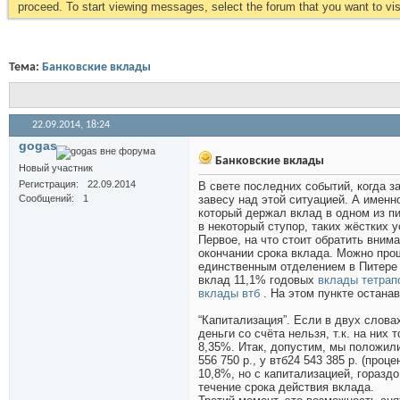
proceed. To start viewing messages, select the forum that you want to visi
Тема:
Банковские вклады
22.09.2014,
18:24
gogas
Банковские вклады
Новый участник
Регистрация
22.09.2014
В свете последних событий, когда з
Сообщений
1
завесу над этой ситуацией. А именн
который держал вклад в одном из пи
в некоторый ступор, таких жёстких 
Первое, на что стоит обратить внима
окончании срока вклада. Можно прош
единственным отделением в Питере и
вклад 11,1% годовых
вклады тетрап
вклады втб
. На этом пункте остана
“Капитализация”. Если в двух слова
деньги со счёта нельзя, т.к. на них
8,35%. Итак, допустим, мы положили 
556 750 р., у втб24 543 385 р. (проц
10,8%, но с капитализацией, гораздо
течение срока действия вклада.