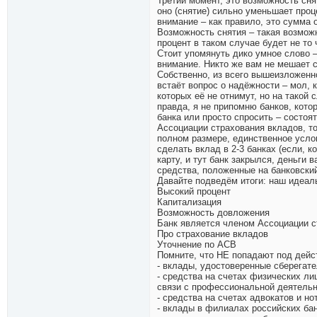
Третий момент, это возможность сня
оно (снятие) сильно уменьшает проц
внимание – как правило, это сумма о
Возможность снятия – такая возможно
процент в таком случае будет не то 
Стоит упомянуть дико умное слово –
внимание. Никто же вам не мешает с
Собственно, из всего вышеизложенно
встаёт вопрос о надёжности – мол, к
которых её не отнимут, но на такой
правда, я не припомню банков, кото
банка или просто спросить – состоя
Ассоциации страхования вкладов, т
полном размере, единственное услов
сделать вклад в 2-3 банках (если, к
карту, и тут банк закрылся, деньги 
средства, положенные на банковский
Давайте подведём итоги: наш идеал
Высокий процент
Капитализация
Возможность довложения
Банк является членом Ассоциации с
Про страхование вкладов
Уточнение по АСВ
Помните, что НЕ попадают под дейс
- вклады, удостоверенные сберегат
- средства на счетах физических ли
связи с профессиональной деятельно
- средства на счетах адвокатов и н
- вклады в филиалах российских бан