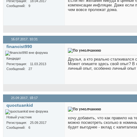
Если нет желания никуда в ценные б
Регистрация
18.04.2017
компенсации инфляции. Даже если по
Сообщений
9
чем вовсе пролежат дома.
16.07.2017,
10:31
financist990
Кандидат
Друзья, а кто реально сталкивался
Может опишете здесь свой опыт? В
Регистрация
11.03.2013
личный опыт, особенно личный опыт 
Сообщений
27
25.09.2017,
18:17
quoctuankid
Новый участник
хочу добавить, что как правило на 
можно посмотреть сколько в номина
Регистрация
25.09.2017
будет выгоднее - вклад с капитализ
Сообщений
6