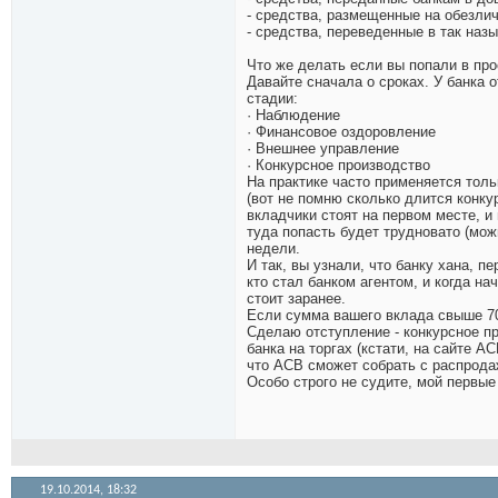
- средства, размещенные на обезли
- средства, переведенные в так на
Что же делать если вы попали в пр
Давайте сначала о сроках. У банка 
стадии:
· Наблюдение
· Финансовое оздоровление
· Внешнее управление
· Конкурсное производство
На практике часто применяется тольк
(вот не помню сколько длится конку
вкладчики стоят на первом месте, и
туда попасть будет трудновато (можн
недели.
И так, вы узнали, что банку хана, п
кто стал банком агентом, и когда н
стоит заранее.
Если сумма вашего вклада свыше 70
Сделаю отступление - конкурсное пр
банка на торгах (кстати, на сайте А
что АСВ сможет собрать с распрода
Особо строго не судите, мой первые
19.10.2014,
18:32