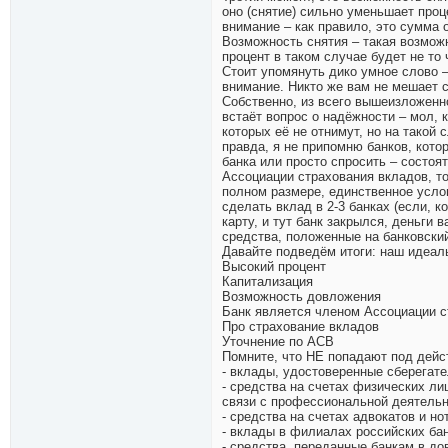
оно (снятие) сильно уменьшает проц
внимание – как правило, это сумма о
Возможность снятия – такая возможно
процент в таком случае будет не то 
Стоит упомянуть дико умное слово –
внимание. Никто же вам не мешает с
Собственно, из всего вышеизложенно
встаёт вопрос о надёжности – мол, к
которых её не отнимут, но на такой
правда, я не припомню банков, кото
банка или просто спросить – состоя
Ассоциации страхования вкладов, т
полном размере, единственное услов
сделать вклад в 2-3 банках (если, к
карту, и тут банк закрылся, деньги 
средства, положенные на банковский
Давайте подведём итоги: наш идеал
Высокий процент
Капитализация
Возможность довложения
Банк является членом Ассоциации с
Про страхование вкладов
Уточнение по АСВ
Помните, что НЕ попадают под дейс
- вклады, удостоверенные сберегат
- средства на счетах физических ли
связи с профессиональной деятельно
- средства на счетах адвокатов и н
- вклады в филиалах российских бан
- средства, переданные банкам в до