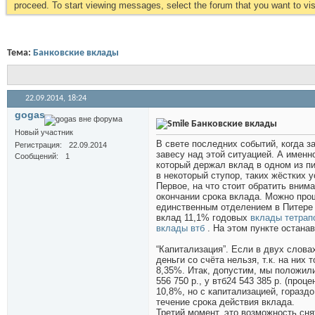
proceed. To start viewing messages, select the forum that you want to visi
Тема:
Банковские вклады
22.09.2014,
18:24
gogas
Банковские вклады
Новый участник
В свете последних событий, когда з
Регистрация
22.09.2014
завесу над этой ситуацией. А именн
Сообщений
1
который держал вклад в одном из пи
в некоторый ступор, таких жёстких 
Первое, на что стоит обратить внима
окончании срока вклада. Можно прош
единственным отделением в Питере и
вклад 11,1% годовых
вклады тетрап
вклады втб
. На этом пункте остана
“Капитализация”. Если в двух слова
деньги со счёта нельзя, т.к. на них
8,35%. Итак, допустим, мы положили 
556 750 р., у втб24 543 385 р. (проц
10,8%, но с капитализацией, гораздо
течение срока действия вклада.
Третий момент, это возможность сня