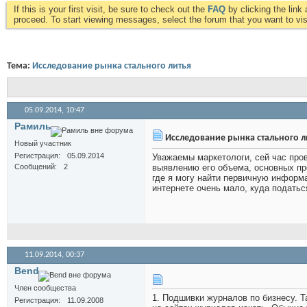
If this is your first visit, be sure to check out the
FAQ
by clicking the lin
proceed. To start viewing messages, select the forum that you want to visi
Тема:
Исследование рынка стального литья
05.09.2014,
10:47
Рамиль
Исследование рынка стального л
Новый участник
Регистрация
05.09.2014
Уважаемы маркетологи, сей час пров
Сообщений
2
выявлению его объема, основных пр
где я могу найти первичную информ
интернете очень мало, куда подать
11.09.2014,
00:37
Bend
Член сообщества
1. Подшивки журналов по бизнесу. 
Регистрация
11.09.2008