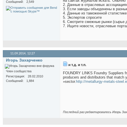
на сайтах журналов искать. Обычно
Сообщений
2,549
2. Данные в отраслевых ассоциациях
3. Если заводы объеденены в разны
4. Данные из таможенной статистик
5. Экспертов спросите
6. Смотрите смежные рынки (сырье 
7. Ищите новости, отраслевые порт
11.09.2014,
12:27
Игорь Захарченко
и т.д. и т.п.
Член сообщества
FOUNDRY LINKS Foundry Suppliers f
Регистрация
28.02.2010
producers and distributors that match y
Сообщений
1,884
»sector.
http://metallurgy-metals-steel.
Последний раз редактировалось Игорь Заха