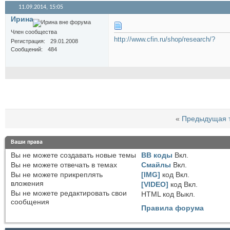
11.09.2014,
15:05
Иринa
Член сообщества
http://www.cfin.ru/shop/research/?
Регистрация
29.01.2008
Сообщений
484
«
Предыдущая 
Ваши права
Вы
не можете
создавать новые темы
BB коды
Вкл.
Вы
не можете
отвечать в темах
Смайлы
Вкл.
Вы
не можете
прикреплять
[IMG]
код
Вкл.
вложения
[VIDEO]
код
Вкл.
Вы
не можете
редактировать свои
HTML код
Выкл.
сообщения
Правила форума