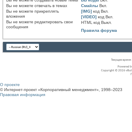
Вы
не можете
создавать новые темы
BB коды
Вкл.
Вы
не можете
отвечать в темах
Смайлы
Вкл.
Вы
не можете
прикреплять
[IMG]
код
Вкл.
вложения
[VIDEO]
код
Вкл.
Вы
не можете
редактировать свои
HTML код
Выкл.
сообщения
Правила форума
Текущее время
Powered 
Copyright © 2026 vBullet
О проекте
© Интернет-проект «Корпоративный менеджмент», 1998–2023
Правовая информация