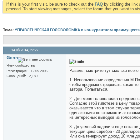
If this is your first visit, be sure to check out the
FAQ
by clicking the lin
proceed. To start viewing messages, select the forum that you want to visi
Тема:
УПРАВЛЕНЧЕСКАЯ ГОЛОВОЛОМКА о конкурентном преимуществ
14.08.2014,
22:27
Genn
Член сообщества
Равиль, смотрите тут сколько всего
Регистрация
12.05.2006
Сообщений
2,180
1. Использование определения М.Пор
чтобы продемонстрировать какие-то
автора. Попытаться.
2. Для меня головоломка продемонс
Согласно этой гипотезе в цену това
оказывается что в этом случае тер
одинаковыми по стоимости активами
из интересных выводов из головоло
3. До условий задачи я еще пока н
текущая цена серебра - 20 долларов
Или она генерирует доход 10 млн до