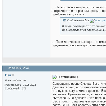
... Ты вокруг посмотри, а то совсем
потребности и по разным ценам... но
требовалось доказать...
Сообщение от
Bsir
В этом случае рост ассортимен
Вас наблюдается падение цены,
... Твои логические выводы - не име
кредитные, и прочие долги населения
01.08.2014,
22:42
Bsir
Член сообщества
Совершенно верно Сикира! Вы отлич
Регистрация
30.05.2013
Действительно, если мне очень нуж
Сообщений
171
что нужно, бегу в более дорогой. Ес
на глазах. Времени мало, а цена все
пытаетесь мне доказать, что призна
Вас в том, что начальным признаком
роста цены. Рост ассортимента прив