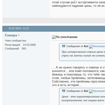
этом случае рост ассортимента озна
наблюдается падение цены, то об ис
31.07.2014,
11:15
Сикира
Член сообщества
Регистрация
14.03.2008
Сообщение от
Bsir
Сообщений
583
При истерическом спросе цена 
спрос на лампы никак не измени
... А не нужно говорить о лампах и 
кончился... или комп поломался, как
бежишь и покупаешь то, что тебе та
этом, любые проблемы, затягивающи
Собственно, эти проблемы прослежив
это и есть истерия...
Сообщение от
Bsir
Цена - это характеристика кон
ассортимента, то скорее всег