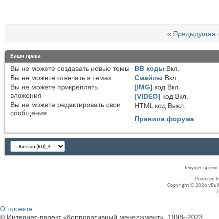
«
Предыдущая 
Ваши права
Вы
не можете
создавать новые темы
BB коды
Вкл.
Вы
не можете
отвечать в темах
Смайлы
Вкл.
Вы
не можете
прикреплять
[IMG]
код
Вкл.
вложения
[VIDEO]
код
Вкл.
Вы
не можете
редактировать свои
HTML код
Выкл.
сообщения
Правила форума
Текущее время
Powered 
Copyright © 2026 vBullet
О проекте
© Интернет-проект «Корпоративный менеджмент», 1998–2023