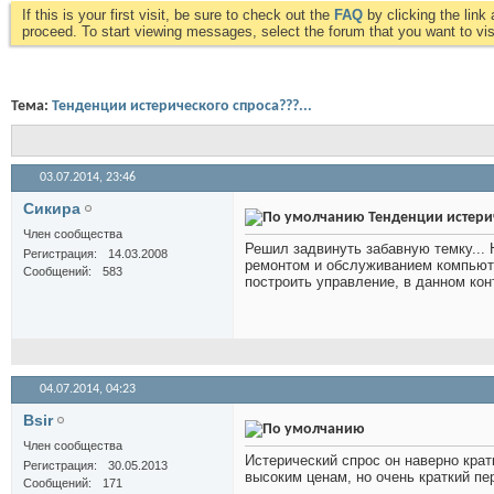
If this is your first visit, be sure to check out the
FAQ
by clicking the lin
proceed. To start viewing messages, select the forum that you want to visi
Тема:
Тенденции истерического спроса???...
03.07.2014,
23:46
Сикира
Тенденции истерич
Член сообщества
Решил задвинуть забавную темку...
Регистрация
14.03.2008
ремонтом и обслуживанием компьютеро
Сообщений
583
построить управление, в данном конт
04.07.2014,
04:23
Bsir
Член сообщества
Истерический спрос он наверно кра
Регистрация
30.05.2013
высоким ценам, но очень краткий пе
Сообщений
171