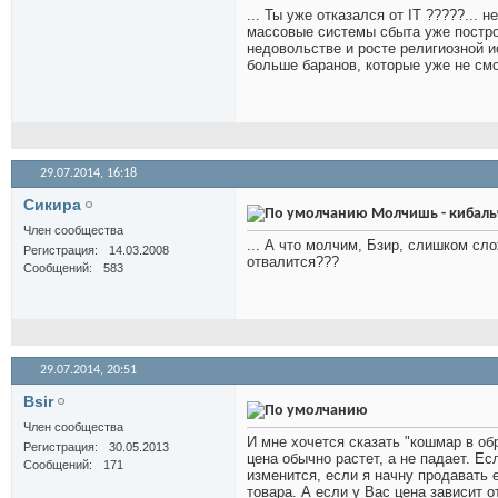
... Ты уже отказался от IT ?????... 
массовые системы сбыта уже построи
недовольстве и росте религиозной и
больше баранов, которые уже не смот
29.07.2014,
16:18
Сикира
Молчишь - кибаль
Член сообщества
... А что молчим, Бзир, слишком сл
Регистрация
14.03.2008
отвалится???
Сообщений
583
29.07.2014,
20:51
Bsir
Член сообщества
И мне хочется сказать "кошмар в об
Регистрация
30.05.2013
цена обычно растет, а не падает. Е
Сообщений
171
изменится, если я начну продавать е
товара. А если у Вас цена зависит о