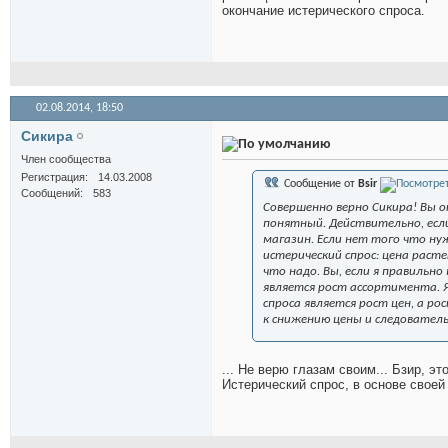
окончание истерического спроса.
02.08.2014,
18:50
Сикира
Член сообщества
Регистрация
14.03.2008
Сообщение от
Bsir
Сообщений
583
Совершенно верно Сикира! Вы о
понятный. Действительно, если
магазин. Если нет того что нуж
истерический спрос: цена растет
что надо. Вы, если я правильн
является рост ассортимента. 
спроса является рост цен, а р
к снижению цены и следователь
... Не верю глазам своим... Бзир, эт
Истерический спрос, в основе своей 