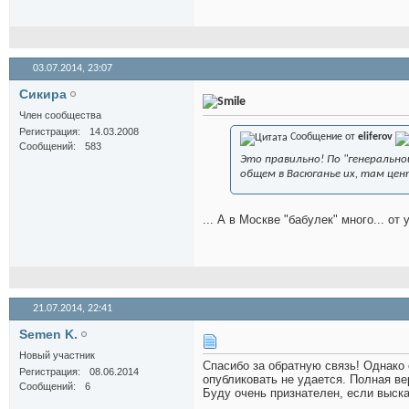
03.07.2014,
23:07
Сикира
Член сообщества
Регистрация
14.03.2008
Сообщение от
eliferov
Сообщений
583
Это правильно! По "генерально
общем в Васюганье их, там цент
... А в Москве "бабулек" много... от 
21.07.2014,
22:41
Semen K.
Новый участник
Спасибо за обратную связь! Однако 
Регистрация
08.06.2014
опубликовать не удается. Полная в
Сообщений
6
Буду очень признателен, если выска