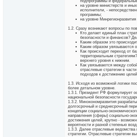
подпрограммы и федеральные
на уровне министерств и ины
исполнители, - непосредстве
программы;
на уровне Минрегионразвития 
1.2. Сразу возникают вопросы по по
Кто делает единый план страт
безопасности и финансов? Де
Каким образом это происходи
Каким образом увязываются о
Как происходит переход от б
территориальным стратегиям?
верхнего уровня к нижним.
Как увязываются между собой
отраслевые стратегии в част
подходов к достижению целей
1.3. Исходя из возможной логики п
более детальном уровне.
1.3.1. Президент РФ формулирует о
национальной безопасности государ
1.3.2. Минэкономразвития разрабат
долгосрочный и среднесрочный пери
концепции социально-экономическог
направления (сферы) социально-экон
достижения целей, крупно - возможн
вероятности и разной степенью возд
1.3.3. Далее отраслевые ведомства
стратегии. Отраслевые стратегии в