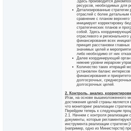
Здесь производится декомпоз
ресурсов, необходимых для р
Детализированные стратегии р
отраслей с более детальным 
сравнение с планом верхнего 
инициирует корректировку бю
стратегических планов и про
собой. Здесь координирующий
отраслевого и регионального
финансирования всех инициат
принцип расстановки главных
значимых целей и мероприяти
либо необходимо от них отказ
Далее координирующий орган 
нижние уровни иерархии упра
Количество таких итераций мо
установлен баланс интересов
финансирования и приоритето
долгосрочных, среднесрочных
долгосрочных целей.
2. Контроль, анализ, корректировк
Итак, на основе вышеизложенного м
достижения целей страны является 
что мониторинг реализации стратеги
Перейдем теперь к следующим проце
2.1. Начнем с контроля реализации
документы, которые регламентируют
инструмента реализации стратегии [
(например, одно из Министерств) п