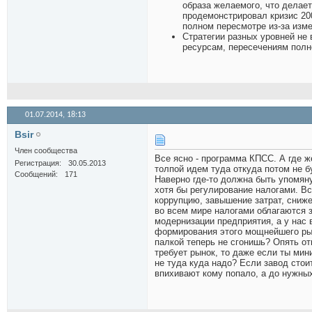
образа желаемого, что делает
продемонстрировал кризис 200
полном пересмотре из-за изм
Стратегии разных уровней не
ресурсам, пересечениям полно
01.07.2014,
18:13
Bsir
Член сообщества
Все ясно - программа КПСС. А где 
Регистрация
30.05.2013
толпой идем туда откуда потом не 
Сообщений
171
Наверно где-то должна быть упомяну
хотя бы регулирование налогами. В
коррупцию, завышение затрат, сниж
во всем мире налогами облагаются
модернизации предприятия, а у нас
формирования этого мощнейшего рыч
палкой теперь не сгонишь? Опять от
требует рынок, то даже если ты мин
не туда куда надо? Если завод стои
впихивают кому попало, а до нужных