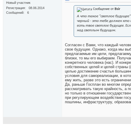
Новый участник
Регистрация
08.06.2014
Сообщение от
Bsir
Сообщений
6
А что такое "светлое будущее
черный - это тебе должен кто
есть твое светлое будущее. Е
над светлым будущим.
Согласен с Вами, что каждый челове
свое будущее. Однако, когда мы выб
предлагаемые им цели, предлагаему
близки, то мы его выбираем. Получа
конкретного человека (нас). И конк
собственных целей и целей страны (
целью достижение счастья большинст
условия для самореализации, в кото
ему жить, разве это есть ограничен
Да, раньше Госплан во многом опре
рассматривать такую крайность, а п
но только в отношении государствен
при регулирующем воздействии госуд
пошлины, инфраструктуру, образован