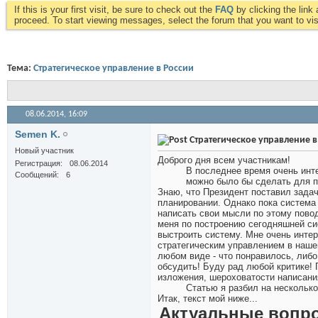
If this is your first visit, be sure to check out the
FAQ
by clicking the lin
proceed. To start viewing messages, select the forum that you want to visi
Тема:
Стратегическое управление в России
08.06.2014,
16:09
Semen K.
Стратегическое управление в
Новый участник
Доброго дня всем участникам!
Регистрация
08.06.2014
В последнее время очень инте
Сообщений
6
можно было бы сделать для п
Знаю, что Президент поставил задач
планировании. Однако пока система 
написать свои мысли по этому пово
меня по построению сегодняшней си
выстроить систему. Мне очень интер
стратегическим управлением в нашей
любом виде - что понравилось, либо 
обсудить! Буду рад любой критике! 
изложения, шероховатости написания
Статью я разбил на несколько
Итак, текст мой ниже...
Актуальные вопр