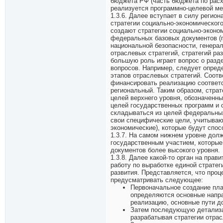
бюджета РФ (часть бюджета по расх
реализуется программно-целевой ме
1.3.6. Далее вступает в силу регио
стратегии социально-экономическог
создают стратегии социально-эконо
федеральных базовых документов (пр
национальной безопасности, генера
отраслевых стратегий, стратегий ра
большую роль играет вопрос о разд
вопросов. Например, следует опред
этапов отраслевых стратегий. Соот
финансировать реализацию соответ
региональный. Таким образом, стра
целей верхнего уровня, обозначенны
целей государственных программ и о
складываться из целей федеральных
свои специфические цели, учитываю
экономические), которые будут спос
1.3.7. На самом нижнем уровне дол
государственным участием, которые
документов более высокого уровня.
1.3.8. Далее какой-то орган на пра
работу по выработке единой стратег
развития. Представляется, что про
предусматривать следующее:
Первоначальное создание пла
определяются основные напра
реализацию, основные пути д
Затем последующую детализа
разрабатывая стратегии отрас