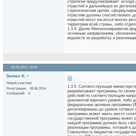
стратегии предусматривает: исходя 
отраслей и дальнейшую их детализ
стратегическим целям, сформулирова
отраслям должны способствовать до
отраслей могут касаться многих реги
территории всей страны, либо отдель
1.3.4. Далее Минэкономразвития фо
основным направлениям, обозначенн
ведомств за разработку и реализац
25.06.2014,
22:49
Semen K.
Новый участник
1.3.5. Соответствующие министерст
Регистрация
08.06.2014
разрабатывают программы по своим 
Сообщений
6
действий по соответствующим напр
документов верхнего уровня, либо 
федеральные целевые программы (Ф
детализированы до уровня сетевых 
программы может иметь место сочет
государственной программы может ра
каждой программе должен быть сфо
реализации программы, который в д
Совокупность бюджетов государств