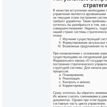
стратег
В качестве вступления необходимо п
управления являются архиважными и
на текущем этапе построения систе
требуют доработки. Такие проблемы
хотелось бы разобраться в том, как
совершенствованию. Надеюсь, подоб
нашей стране системы стратегическ
плану:
Изучение существующей систе
Формулирование актуальных в
Возможные предложения по по
При ознакомлении с основными норм
существующими на сегодняшний день
Федерального закона «О государств
построения стратегического управл
структурой системы. Для начала ра
процессов:
Планирование.
Реализация.
Контроль и анализ.
Корректировка.
Сразу хотелось бы обратить внимани
Их можно считать синонимами в рам
документах. Однако при этом будем
составную часть цикла управления, 