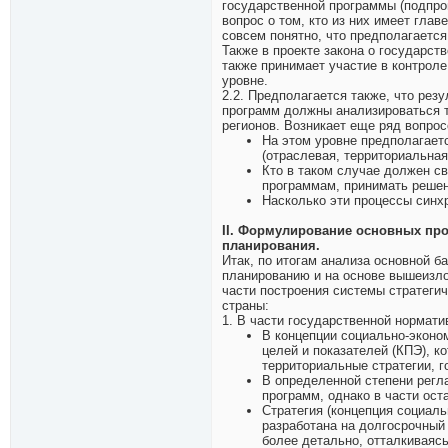
государственной программы (подпро
вопрос о том, кто из них имеет гла
совсем понятно, что предполагается
Также в проекте закона о государст
также принимает участие в контроле 
уровне.
2.2. Предполагается также, что рез
программ должны анализироваться та
регионов. Возникает еще ряд вопрос
На этом уровне предполагает
(отраслевая, территориальная
Кто в таком случае должен с
программам, принимать решен
Насколько эти процессы синх
II. Формулирование основных про
планирования.
Итак, по итогам анализа основной 
планированию и на основе вышеизл
части построения системы стратеги
страны:
1. В части государственной нормати
В концепции социально-эконом
целей и показателей (КПЭ), к
территориальные стратегии, 
В определенной степени регл
программ, однако в части ост
Стратегия (концепция социал
разработана на долгосрочный
более детально, отталкиваясь