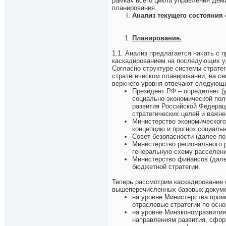
рамках всего цикла управления Дем
планирования.
Анализ текущего состояния 
Планирование.
1.1. Анализ предлагается начать с 
каскадированием на последующих ур
Согласно структуре системы стратег
стратегическом планировании, на с
верхнего уровня отвечают следующи
Президент РФ – определяет (
социально-экономической пол
развития Российской Федерац
стратегических целей и важн
Министерство экономического
концепцию и прогноз социальн
Совет безопасности (далее по
Министерство регионального р
генеральную схему расселени
Министерство финансов (дале
бюджетной стратегии.
Теперь рассмотрим каскадирование с
вышеперечисленных базовых докуме
на уровне Министерства промы
отраслевые стратегии по осн
на уровне Минэкономразвития
направлениям развития, сфор