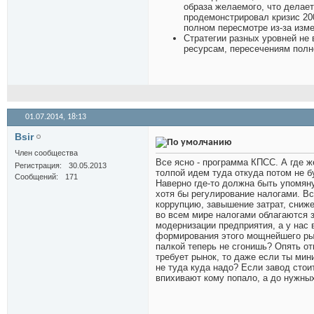
образа желаемого, что делает
продемонстрировал кризис 200
полном пересмотре из-за изм
Стратегии разных уровней не
ресурсам, пересечениям полно
01.07.2014,
18:13
Bsir
Член сообщества
Все ясно - программа КПСС. А где 
Регистрация
30.05.2013
толпой идем туда откуда потом не 
Сообщений
171
Наверно где-то должна быть упомяну
хотя бы регулирование налогами. В
коррупцию, завышение затрат, сниж
во всем мире налогами облагаются
модернизации предприятия, а у нас
формирования этого мощнейшего рыч
палкой теперь не сгонишь? Опять от
требует рынок, то даже если ты мин
не туда куда надо? Если завод стои
впихивают кому попало, а до нужных