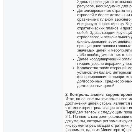
Здесь производится декомпоз
ресурсов, необходимых для р
Детализированные стратегии р
отраслей с более детальным 
сравнение с планом верхнего 
инициирует корректировку бю
стратегических планов и про
собой. Здесь координирующий
отраслевого и регионального
финансирования всех инициат
принцип расстановки главных
значимых целей и мероприяти
либо необходимо от них отказ
Далее координирующий орган 
нижние уровни иерархии упра
Количество таких итераций мо
установлен баланс интересов
финансирования и приоритето
долгосрочных, среднесрочных
долгосрочных целей.
2. Контроль, анализ, корректировк
Итак, на основе вышеизложенного м
достижения целей страны является 
что мониторинг реализации стратеги
Перейдем теперь к следующим проце
2.1. Начнем с контроля реализации
документы, которые регламентируют
инструмента реализации стратегии [
(например, одно из Министерств) п