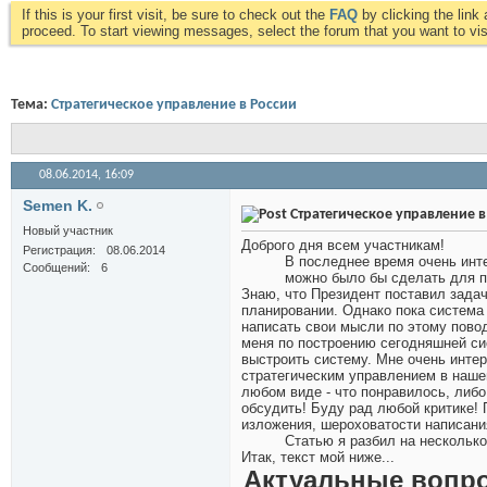
If this is your first visit, be sure to check out the
FAQ
by clicking the lin
proceed. To start viewing messages, select the forum that you want to visi
Тема:
Стратегическое управление в России
08.06.2014,
16:09
Semen K.
Стратегическое управление в
Новый участник
Доброго дня всем участникам!
Регистрация
08.06.2014
В последнее время очень инте
Сообщений
6
можно было бы сделать для п
Знаю, что Президент поставил задач
планировании. Однако пока система 
написать свои мысли по этому пово
меня по построению сегодняшней си
выстроить систему. Мне очень интер
стратегическим управлением в нашей
любом виде - что понравилось, либо 
обсудить! Буду рад любой критике! 
изложения, шероховатости написания
Статью я разбил на несколько
Итак, текст мой ниже...
Актуальные вопр