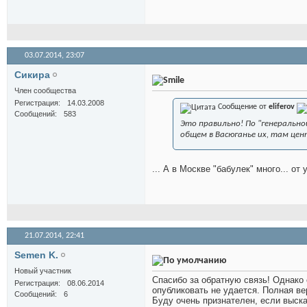
03.07.2014,
23:07
Сикира
Член сообщества
Регистрация
14.03.2008
Сообщение от
eliferov
Сообщений
583
Это правильно! По "генерально
общем в Васюганье их, там цент
... А в Москве "бабулек" много... от 
21.07.2014,
22:41
Semen K.
Новый участник
Спасибо за обратную связь! Однако 
Регистрация
08.06.2014
опубликовать не удается. Полная в
Сообщений
6
Буду очень признателен, если выска