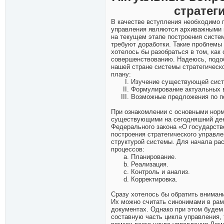
стратег
В качестве вступления необходимо п
управления являются архиважными и
на текущем этапе построения систе
требуют доработки. Такие проблемы
хотелось бы разобраться в том, как
совершенствованию. Надеюсь, подоб
нашей стране системы стратегическ
плану:
Изучение существующей систе
Формулирование актуальных в
Возможные предложения по по
При ознакомлении с основными норм
существующими на сегодняшний день
Федерального закона «О государств
построения стратегического управл
структурой системы. Для начала ра
процессов:
Планирование.
Реализация.
Контроль и анализ.
Корректировка.
Сразу хотелось бы обратить внимани
Их можно считать синонимами в рам
документах. Однако при этом будем
составную часть цикла управления, 