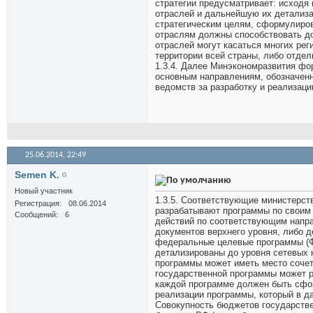
стратегии предусматривает: исходя 
отраслей и дальнейшую их детализ
стратегическим целям, сформулирова
отраслям должны способствовать до
отраслей могут касаться многих реги
территории всей страны, либо отдель
1.3.4. Далее Минэкономразвития фо
основным направлениям, обозначенн
ведомств за разработку и реализац
25.06.2014,
22:49
Semen K.
Новый участник
1.3.5. Соответствующие министерст
Регистрация
08.06.2014
разрабатывают программы по своим 
Сообщений
6
действий по соответствующим напр
документов верхнего уровня, либо 
федеральные целевые программы (Ф
детализированы до уровня сетевых 
программы может иметь место сочет
государственной программы может ра
каждой программе должен быть сфо
реализации программы, который в д
Совокупность бюджетов государств