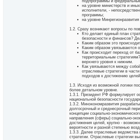
подпрограммы и федеральные
на уровне министерств и ины
исполнители, - непосредстве
программы;
на уровне Минрегионразвития 
1.2. Сразу возникают вопросы по по
Кто делает единый план страт
безопасности и финансов? Де
Каким образом это происходи
Каким образом увязываются о
Как происходит переход от б
территориальным стратегиям?
верхнего уровня к нижним.
Как увязываются между собой
отраслевые стратегии в част
подходов к достижению целей
1.3. Исходя из возможной логики п
более детальном уровне.
1.3.1. Президент РФ формулирует о
национальной безопасности государ
1.3.2. Минэкономразвития разрабат
долгосрочный и среднесрочный пери
концепции социально-экономическог
направления (сферы) социально-экон
достижения целей, крупно - возможн
вероятности и разной степенью возд
1.3.3. Далее отраслевые ведомства
стратегии. Отраслевые стратегии в