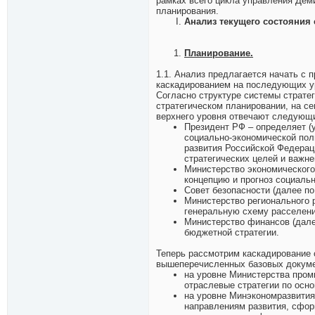
рамках всего цикла управления Дем
планирования.
Анализ текущего состояния 
Планирование.
1.1. Анализ предлагается начать с 
каскадированием на последующих ур
Согласно структуре системы стратег
стратегическом планировании, на с
верхнего уровня отвечают следующи
Президент РФ – определяет (
социально-экономической пол
развития Российской Федерац
стратегических целей и важн
Министерство экономического
концепцию и прогноз социальн
Совет безопасности (далее по
Министерство регионального р
генеральную схему расселени
Министерство финансов (дале
бюджетной стратегии.
Теперь рассмотрим каскадирование с
вышеперечисленных базовых докуме
на уровне Министерства промы
отраслевые стратегии по осн
на уровне Минэкономразвития
направлениям развития, сфор