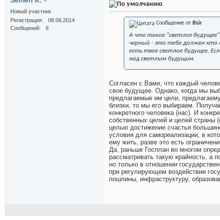
Semen K.
Новый участник
Регистрация
08.06.2014
Сообщение от
Bsir
Сообщений
6
А что такое "светлое будущее
черный - это тебе должен кто
есть твое светлое будущее. Е
над светлым будущим.
Согласен с Вами, что каждый челове
свое будущее. Однако, когда мы выб
предлагаемые им цели, предлагаему
близки, то мы его выбираем. Получа
конкретного человека (нас). И конк
собственных целей и целей страны (
целью достижение счастья большинст
условия для самореализации, в кото
ему жить, разве это есть ограничен
Да, раньше Госплан во многом опре
рассматривать такую крайность, а п
но только в отношении государствен
при регулирующем воздействии госуд
пошлины, инфраструктуру, образован