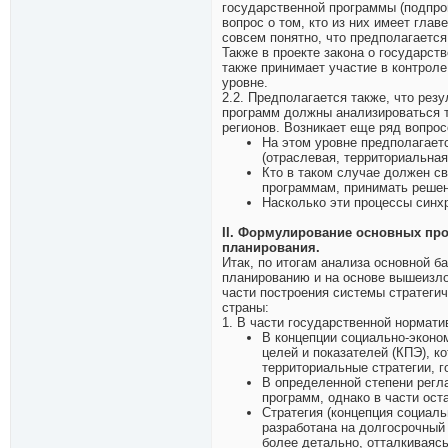
государственной программы (подпро
вопрос о том, кто из них имеет гла
совсем понятно, что предполагается
Также в проекте закона о государст
также принимает участие в контроле 
уровне.
2.2. Предполагается также, что рез
программ должны анализироваться та
регионов. Возникает еще ряд вопрос
На этом уровне предполагает
(отраслевая, территориальная
Кто в таком случае должен с
программам, принимать решен
Насколько эти процессы синх
II. Формулирование основных про
планирования.
Итак, по итогам анализа основной 
планированию и на основе вышеизл
части построения системы стратеги
страны:
1. В части государственной нормати
В концепции социально-эконом
целей и показателей (КПЭ), к
территориальные стратегии, 
В определенной степени регл
программ, однако в части ост
Стратегия (концепция социал
разработана на долгосрочный
более детально, отталкиваясь