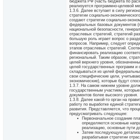
бюджета РФ (часть бюджета по расх
реализуется программно-целевой ме
1.3.6. Далее вступает в силу регио
стратегии социально-экономическог
создают стратегии социально-эконо
федеральных базовых документов (пр
национальной безопасности, генера
отраслевых стратегий, стратегий ра
большую роль играет вопрос о разд
вопросов. Например, следует опред
этапов отраслевых стратегий. Соот
финансировать реализацию соответ
региональный. Таким образом, стра
целей верхнего уровня, обозначенны
целей государственных программ и о
складываться из целей федеральных
свои специфические цели, учитываю
экономические), которые будут спос
1.3.7. На самом нижнем уровне дол
государственным участием, которые
документов более высокого уровня.
1.3.8. Далее какой-то орган на пра
работу по выработке единой стратег
развития. Представляется, что про
предусматривать следующее:
Первоначальное создание пла
определяются основные напра
реализацию, основные пути д
Затем последующую детализа
разрабатывая стратегии отрас