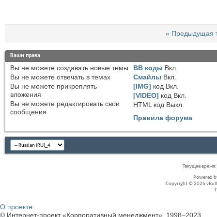
«
Предыдущая 
Ваши права
Вы
не можете
создавать новые темы
BB коды
Вкл.
Вы
не можете
отвечать в темах
Смайлы
Вкл.
Вы
не можете
прикреплять
[IMG]
код
Вкл.
вложения
[VIDEO]
код
Вкл.
Вы
не можете
редактировать свои
HTML код
Выкл.
сообщения
Правила форума
Текущее время
Powered 
Copyright © 2026 vBullet
О проекте
© Интернет-проект «Корпоративный менеджмент», 1998–2023