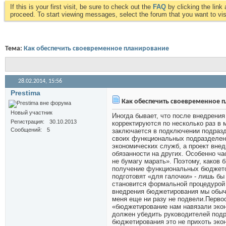
If this is your first visit, be sure to check out the
FAQ
by clicking the lin
proceed. To start viewing messages, select the forum that you want to visi
Тема:
Как обеспечить своевременное планирование
28.02.2014,
15:56
Prestima
Как обеспечить своевременное 
Новый участник
Иногда бывает, что после внедрени
Регистрация
30.10.2013
корректируются по несколько раз в
Сообщений
5
заключается в подключении подраз
своих функциональных подразделени
экономических служб, а проект вне
обязанности на других. Особенно ча
не бумагу марать». Поэтому, каков 
получение функциональных бюджетов
подготовят «для галочки» - лишь б
становится формальной процедурой 
внедрения бюджетирования мы обычн
меня еще ни разу не подвели.Первос
«бюджетирование нам навязали экон
должен убедить руководителей подр
бюджетирования это не прихоть эко