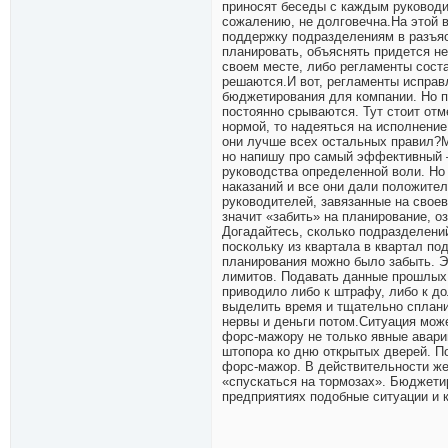
приносят беседы с каждым руководит
сожалению, не долговечна.На этой 
поддержку подразделениям в разъяс
планировать, объяснять придется не 
своем месте, либо регламенты сост
решаются.И вот, регламенты исправ
бюджетирования для компании. Но п
постоянно срываются. Тут стоит от
нормой, то надеяться на исполнени
они лучше всех остальных правил?М
но напишу про самый эффективный – 
руководства определенной воли. Но 
наказаний и все они дали положите
руководителей, завязанные на свое
значит «забить» на планирование, о
Догадайтесь, сколько подразделени
поскольку из квартала в квартал п
планирования можно было забыть. Э
лимитов. Подавать данные прошлых
приводило либо к штрафу, либо к д
выделить время и тщательно сплани
нервы и деньги потом.Ситуация може
форс-мажору не только явные аварий
штопора ко дню открытых дверей. П
форс-мажор. В действительности же
«спускаться на тормозах». Бюджети
предприятиях подобные ситуации и 