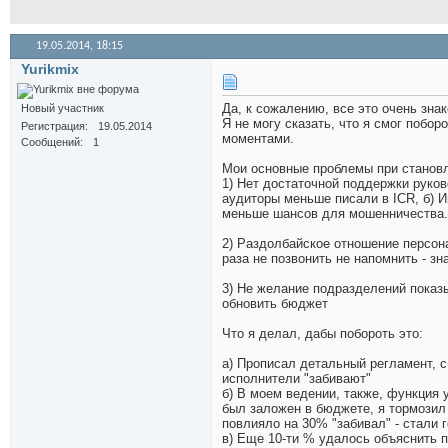
19.05.2014,
18:15
Yurikmix
Да, к сожалению, все это очень зна
Новый участник
Я не могу сказать, что я смог побо
Регистрация
19.05.2014
моментами.
Сообщений
1
Мои основные проблемы при станов
1) Нет достаточной поддержки руков
аудиторы меньше писали в ICR, б) И
меньше шансов для мошенничества.
2) Раздолбайское отношение персона
раза не позвонить не напомнить - зн
3) Не желание подразделений показы
обновить бюджет
Что я делал, дабы побороть это:
а) Прописал детальный регламент, с
исполнители "забивают"
б) В моем ведении, также, функция
был заложен в бюджете, я тормозил н
повлияло на 30% "забивал" - стали 
в) Еще 10-ти % удалось объяснить 