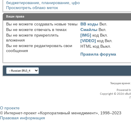
бюджетирование
,
планирование
,
цфо
Просмотреть облако меток
Ваши права
Вы
не можете
создавать новые темы
BB коды
Вкл.
Вы
не можете
отвечать в темах
Смайлы
Вкл.
Вы
не можете
прикреплять
[IMG]
код
Вкл.
вложения
[VIDEO]
код
Вкл.
Вы
не можете
редактировать свои
HTML код
Выкл.
сообщения
Правила форума
Текущее время
Powered 
Copyright © 2026 vBullet
О проекте
© Интернет-проект «Корпоративный менеджмент», 1998–2023
Правовая информация