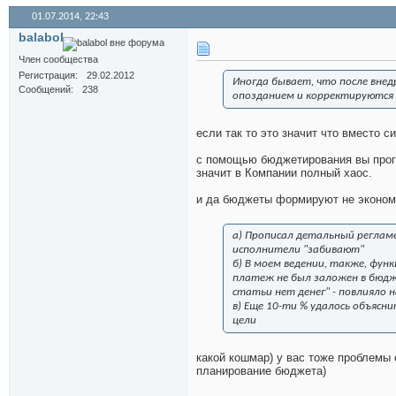
01.07.2014,
22:43
balabol
Член сообщества
Регистрация
29.02.2012
Иногда бывает, что после вн
Сообщений
238
опозданием и корректируются п
если так то это значит что вместо 
с помощью бюджетирования вы прогн
значит в Компании полный хаос.
и да бюджеты формируют не экономи
а) Прописал детальный регламен
исполнители "забивают"
б) В моем ведении, также, фун
платеж не был заложен в бюдж
статьи нет денег" - повлияло 
в) Еще 10-ти % удалось объяс
цели
какой кошмар) у вас тоже проблемы 
планирование бюджета)