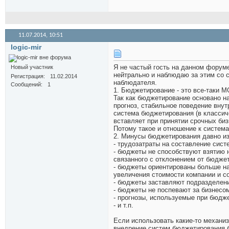
11.07.2014,
10:51
logic-mir
Я не частый гость на данном форум
Новый участник
нейтрально и наблюдаю за этим со с
Регистрация
11.02.2014
наблюдателя.
Сообщений
1
1. Бюджетирование - это все-таки 
Так как бюджетирование основано н
прогноз, стабильное поведение внут
система бюджетирования (в классиче
вставляет при принятии срочных би
Потому такое и отношение к систем
2. Минусы бюджетирования давно и
- трудозатраты на составление сис
- бюджеты не способствуют взятию 
связанного с отклонением от бюджет
- бюджеты ориентированы больше на 
увеличения стоимости компании и с
- бюджеты заставляют подразделени
- бюджеты не поспевают за бизнесо
- прогнозы, используемые при бюдж
- и т.п.
Если использовать какие-то механи
внедрение систем бюджетирования б