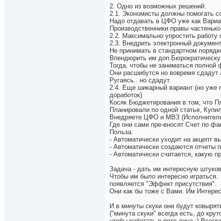
2. Одно из возможных решений:
2.1. Экономисты должны помогать с
Надо отдавать в ЦФО уже как Вари
Производственники правы частенько
2.2. Максимально упростить работу с
2.3. Внедрить электронный документ
Не принимать в стандартном порядк
Впендюрить им доп.Бюрократическую
Тогда, чтобы не заниматься полной 
Они расшибутся но вовремя сдадут 
Ругаясь.. но сдадут.
2.4. Еще шикарный вариант (но уже 
доработок)
Косяк Бюджетирования в том, что П
Планировали по одной статье, Купили
Внедряете ЦФО и МВЗ (Исполнителн
Где они сами пре-вносят Счет по фак
Польза:
- Автоматически уходит на акцепт 
- Автоматически создаются отчеты п
- Автоматически считается, какую п
Задача - дать им интересную штуков
Чтобы им было интересно играться.
появляется "Эффект присутствия".
Они как бы тоже с Вами. Им Интерес
И в минуты скуки они будут ковырят
("минута скуки" всегда есть, до кру
чтобы работать в поте лица ;) Всегд