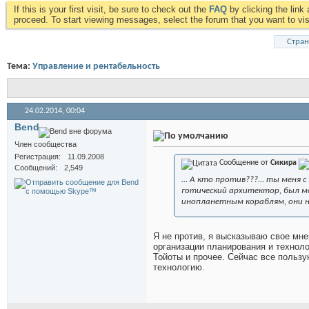
If this is your first visit, be sure to check out the
FAQ
by clicking the lin
proceed. To start viewing messages, select the forum that you want to visi
Стран
Тема:
Управление и рентабельность
24.02.2014,
00:04
Bend
Член сообщества
Регистрация
11.09.2008
Сообщение от
Сикира
Сообщений
2,549
... А кто против???... ты меня с
готический архитектор, был мои
инопланетным кораблям, они нач
Я не против, я высказываю свое мне
организации планирования и техноло
Тойоты и прочее. Сейчас все пользу
технологию.