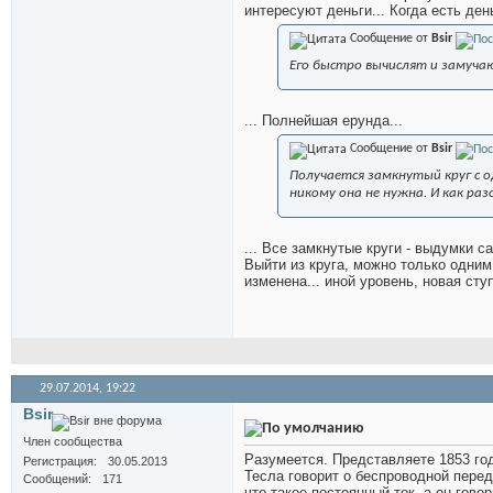
интересуют деньги... Когда есть ден
Сообщение от
Bsir
Его быстро вычислят и замуча
... Полнейшая ерунда...
Сообщение от
Bsir
Получается замкнутый круг с о
никому она не нужна. И как ра
... Все замкнутые круги - выдумки с
Выйти из круга, можно только одним 
изменена... иной уровень, новая ступ
29.07.2014,
19:22
Bsir
Член сообщества
Разумеется. Представляете 1853 год 
Регистрация
30.05.2013
Тесла говорит о беспроводной пере
Сообщений
171
что такое постоянный ток, а он гово