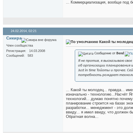
... Коммерциализация, вообще под б
24.02.2014,
02:21
Сикира
Какой ты молодец.
Член сообщества
Регистрация
14.03.2008
Сообщение от
Bend
Сообщений
583
Я не против, я высказываю свое
об организации планирования и
Just in time Тойоты и прочее. 
потребность рождает технол
... Какой ты молодец... правда... и
изначально - технологию...Насчёт Я
технологий... думаю понятно почему
планирование строится на базах эко
разработки... менеджмент - это долж
ввиду... я имел ввиду, что должен 
Обратная волна...