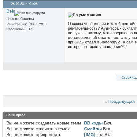
26.10.2014,
01:06
Bsir
Член сообщества
О каком управлении и какой рентабе
Регистрация
30.05.2013
рентабельность? Аудитора - бухгалт
Сообщений
171
не нужны, потому, что совершенно не
договорился об откате - вот это упр
прибыль отдал в налоговую, а сам е
интересно такое управление?!?
Страница
«
Предыдущая 
Ваши права
Вы
не можете
создавать новые темы
BB коды
Вкл.
Вы
не можете
отвечать в темах
Смайлы
Вкл.
Вы
не можете
прикреплять
[IMG]
код
Вкл.