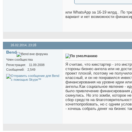
или WhatsApp за 16-19 млрд.. По тр
вариант и нет возможности финансир
26.02.2014,
23:28
Bend
Член сообщества
Я считаю, что кикстартер - это инс
Регистрация
11.09.2008
стороны бизнес-ангела или не доста
Сообщений
2,549
проект плохой, поэтому не получило
классный, и он не понравился инвест
финансирования на уровне идеи или
ангелы.Как социальное явление - иде
было привлечение финансирования д
скинулись. Но это зомби, которое н
сбор средств на благотоврительность
хочетпопробовать, но с одним усло
- хочешь собрать денег на бизнес т