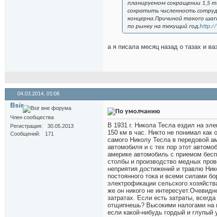
планируемом сокращении 1,5 ты
сократить численность сотруд
концерна.Причиной такого шаг
по рынку на текущий год.
http:/
а я писала месяц назад о тазах и в
04.03.2014,
01:06
Bsir
Член сообщества
В 1931 г. Никола Тесла ездил на эл
Регистрация
30.05.2013
150 км в час. Никто не понимал как 
Сообщений
171
самого Николу Тесла в передовой а
автомобиля и с тех пор этот автомо
америке автомобиль с приемом бесп
столбы и производство медных пров
неприятия достижений и травлю Ник
постоянного тока и всеми силами бо
электрофикации сельского хозяйств
же он никого не интересует.Очевидн
затратах. Если есть затраты, всегд
отщипнешь? Высокими налогами на п
если какой-нибудь гордый и глупый 