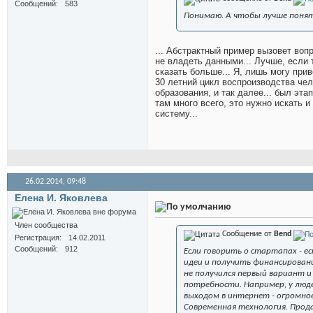
Сообщений
583
Понимаю. А чтобы лучше поня
... Абстрактный пример вызовет воп
не владеть данными... Лучше, если 
сказать больше... Я, лишь могу при
30 летний цикл воспроизводства чело
образования, и так далее... был эта
там много всего, это нужно искать и
систему...
26.02.2014,
09:48
Елена И. Яковлева
Член сообщества
Сообщение от
Bend
Регистрация
14.02.2011
Сообщений
912
Если говорить о стартапах - 
идеи и получить финансировани
не получился первый вариант 
потребности. Например, у люд
выходом в интернет - огромное
Современная технология. Прода