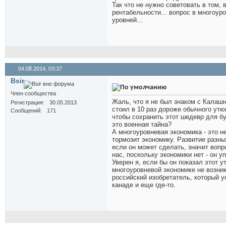
Так что не нужно советовать в том, 
рентабельности... вопрос в многоур
уровней...
04.08.2014,
03:37
Bsir
Член сообщества
Жаль, что я не был знаком с Калашн
Регистрация
30.05.2013
стоил в 10 раз дороже обычного утю
Сообщений
171
чтобы сохранить этот шедевр для бу
это военная тайна?
А многоуровневая экономика - это н
тормозит экономику. Развитие разны
если он может сделать, значит вопр
нас, поскольку экономики нет - он 
Уверен я, если бы он показал этот 
многоуровневой экономике не возник
российский изобретатель, который у
канаде и еще где-то.