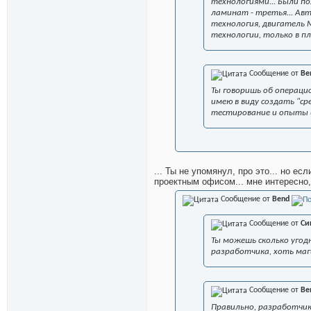
технологиями... Были по
ламинат - третья... Ав
технология, двигатель 
технологии, только в пл
Сообщение от
Be
Ты говоришь об операци
имею в виду создать "ср
тестирование и опыты и
... Ты не упомянул, про это... но е
проектным офисом... мне интересно,
Сообщение от
Bend
Сообщение от
Си
Ты можешь сколько угод
разработчика, хоть маги
Сообщение от
Be
Правильно, разработчик