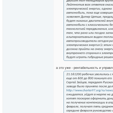
двухсот топ-менеджеров крупн
Лейтмотив всех ответов оказа
электрической энергии, однако
автомобиль, пока еще соверше
заявляет Дитер Цетше, председ
будет никаких двигателей внут
автомобили с классическими б
технологией передвижения, изо
тем, что рано или поздно запа
альтернативным видам топлива
автопроизводители сегодня ра
электрическая энергия (с эти
должна прийти на смену энерг
внутреннего сгорания к элект
будут играть гибридные решен
а это уже - рентабельность и управл
21:161200 рабочих уволились с
еще от 600 до 800 покинут ег
Сергей Зайцев, передает Русск
заводе было принято после до
http://www.charter97.org/ru/ne
ожидается, уйдут в марте на д
хотят поскорее оформить доку
на получение компенсации в ап
феврале, получат пять среднеме
середине февраля руководство