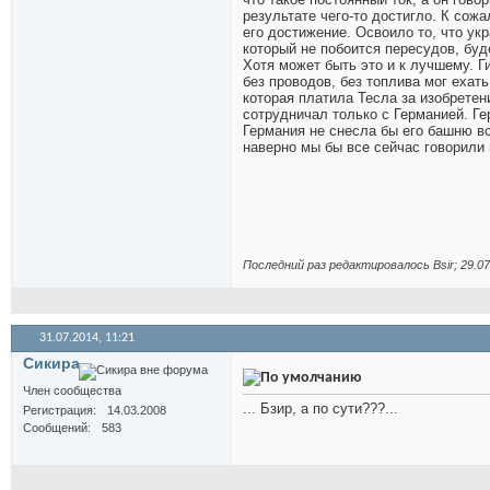
результате чего-то достигло. К сож
его достижение. Освоило то, что ук
который не побоится пересудов, бу
Хотя может быть это и к лучшему. Г
без проводов, без топлива мог ехат
которая платила Тесла за изобретен
сотрудничал только с Германией. Ге
Германия не снесла бы его башню вс
наверно мы бы все сейчас говорили 
Последний раз редактировалось Bsir; 29.0
31.07.2014,
11:21
Сикира
Член сообщества
... Бзир, а по сути???...
Регистрация
14.03.2008
Сообщений
583