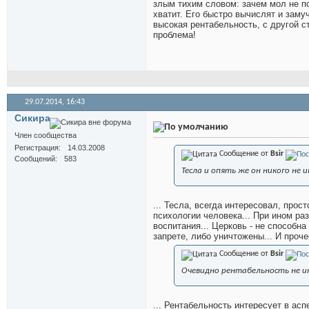
злым тихим словом: зачем мол не по
хватит. Его быстро вычислят и заму
высокая рентабельность, с другой ст
проблема!
29.07.2014,
16:43
Сикира
Член сообщества
Регистрация
14.03.2008
Сообщение от
Bsir
Сообщений
583
Тесла и опять же он никого не 
... Тесла, всегда интересовал, прос
психологии человека... При ином ра
воспитания... Церковь - не способна
запрете, либо уничтожены... И прочее
Сообщение от
Bsir
Очевидно рентабельность не и
... Рентабельность интересует в асп