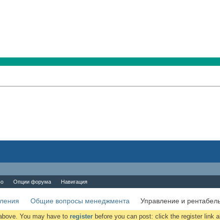
во
Опции форума
Навигация
вления
Общие вопросы менеджмента
Управление и рентабел
k above. You may have to
register
before you can post: click the register link