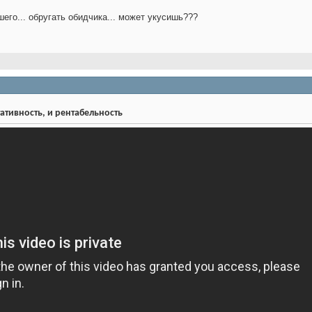
его... обругать обидчика... может укусишь???
тивность, и рентабельность