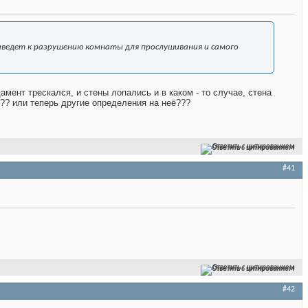
иведет к разрушению комнаты для прослушивания и самого
дамент трескался, и стены лопались и в каком - то случае, стена
??? или теперь другие определения на неё???
Ответить с цитированием
#41
Ответить с цитированием
#42