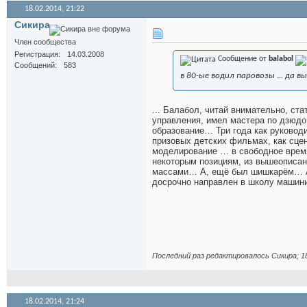
18.02.2014,
21:22
Сикира
Член сообщества
Регистрация
14.03.2008
Сообщение от
balabol
Сообщений
583
в 80-ые водил паровозы ... да в
... Балабол, читай внимательно, ста
управления, имел мастера по дзюдо
образование… Три года как руковод
призовых детских фильмах, как сце
моделирование … в свободное врем
некоторым позициям, из вышеописан
массами… А, ещё был шишкарём… А к
досрочно направлен в школу машинис
Последний раз редактировалось Сикира; 1
18.02.2014,
21:24