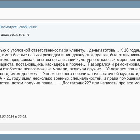
ы дядя заливаете
тью о уголовной ответственности за клевету... деньги готовь... К 18 го
, имел боевые навыки разведки и нин-дзюцу от дедушки, был отличником
итель профсоюза с опытом организации культурно массовых мероприятий
нариста, постановщика, каскадёра и прочее… Разбирался и ремонтиров
я изобретал всевозможные модели, включая оружие… Увлекался поп и р
ного, имел денежку… Уже много чего перечитал из восточной мудрости
 21 году имел несколько военных специальностей, и права помошника
тов, потом получил права... ... Достаточно??? или написать про все мо
8.02.2014 в
22:03
.