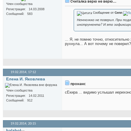
Считалка верю не верю...
Член сообщества
Регистрация
14.03.2008
Сообщение от
Genn
Сообщений
583
Немножко не поверил. При под
инструмента? И это зафиксиро
... Я, не помню точно, относительно
рухнула... А вот почему не поверил
19.02.2014,
17:12
Елена И. Яковлева
пронанс
Член сообщества
сЕкира ... видимо услышал иерихонски
Регистрация
14.02.2011
Сообщений
912
19.02.2014,
20:15
balabol