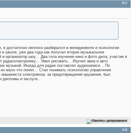
#37
дам, я достаточно неплохо разбирался в менеджменте и психологии
 в школе, уже два года как получал второе музыкальное
 и организатор шоу… Два гола изучения кино и фото дела, участие в
ал радиоэлектронику… Умел рисовать… Изучил авиа и авто
ок музыкой. Иногда для радио поставлял аудиозаписи… По
, но мало что понял… Стал понимать психологию управления
 машиниста электровоза. за предотвращение крушения, был
и дипломы и заслуги...
Ответить с цитированием
#38