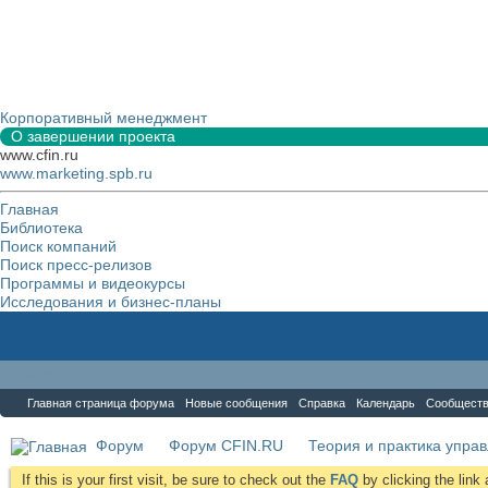
Корпоративный менеджмент
О завершении проекта
www.cfin.ru
www.marketing.spb.ru
Главная
Библиотека
Поиск компаний
Поиск пресс-релизов
Программы и видеокурсы
Исследования и бизнес-планы
Форум
Главная страница форума
Новые сообщения
Справка
Календарь
Сообщест
Форум
Форум CFIN.RU
Теория и практика упра
If this is your first visit, be sure to check out the
FAQ
by clicking the lin