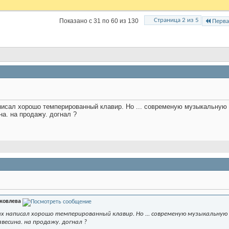
Страница 2 из 5
Показано с 31 по 60 из 130
Перва
писал хорошо темперированный клавир. Но ... современую музыкальную 
а. на продажу. догнал ?
Яковлева
х написал хорошо темперированный клавир. Но ... современую музыкальную
весина. на продажу. догнал ?