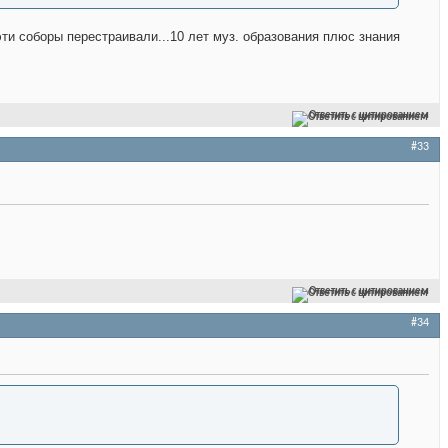
эти соборы перестраивали...10 лет муз. образования плюс знания
Ответить с цитированием
#33
Ответить с цитированием
#34