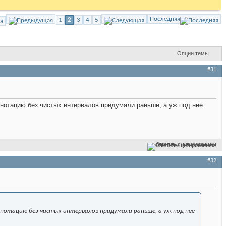
Последняя
1
2
3
4
5
я
Опции темы
#31
нотацию без чистых интервалов придумали раньше, а уж под нее
Ответить с цитированием
#32
 нотацию без чистых интервалов придумали раньше, а уж под нее