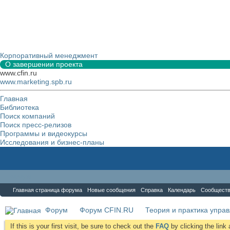
Корпоративный менеджмент
О завершении проекта
www.cfin.ru
www.marketing.spb.ru
Главная
Библиотека
Поиск компаний
Поиск пресс-релизов
Программы и видеокурсы
Исследования и бизнес-планы
Форум
Главная страница форума
Новые сообщения
Справка
Календарь
Сообщест
Форум
Форум CFIN.RU
Теория и практика упра
If this is your first visit, be sure to check out the
FAQ
by clicking the lin