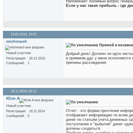
Напоминает любимый вопрос генера
Если у нас такая прибыль - где де
13.05.2014,
13:55
mishmash
Прямой и косвен
Новый участник
Добрый день! Должен ли идти чисты
в пряммом ддс у меня исполняется б
Регистрация
26.12.2010
причины расхождения.
Сообщений
1
18.11.2014,
02:11
Юля А
Новый участник
Отчет - это форма прочтения инфор
Регистрация
18.11.2014
отображают информацию по всем ден
Сообщений
5
денег по статьям учета денежных ср
поступления и "выбытия" денег оди
должны сходиться.
Двойная запись и работа в едином 