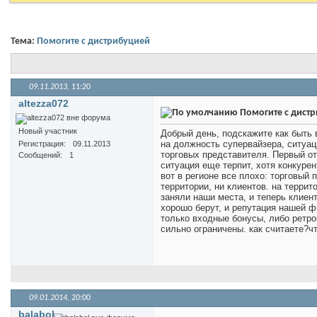
Тема:
Помогите с дистрибуцией
09.11.2013,
11:20
altezza072
Помогите с дист
Новый участник
Добрый день, подскажите как быть
на должность супервайзера, ситуац
Регистрация
09.11.2013
торговых представителя. Первый от
Сообщений
1
ситуация еще терпит, хотя конкуре
вот в регионе все плохо: торговый 
территории, ни клиентов. на террит
заняли наши места, и теперь клиен
хорошо берут, и репутация нашей ф
только входные бонусы, либо ретр
сильно ограничены. как считаете?
09.01.2014,
20:00
balabol