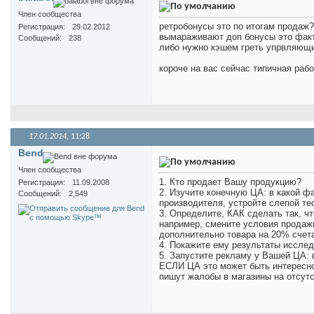
Член сообщества
ретробонусы это по итогам продаж
Регистрация
29.02.2012
вымараживают доп бонусы это фак
Сообщений
238
либо нужно кэшем греть упрвляющ
короче на вас сейчас типичная раб
17.01.2014,
11:28
Bend
Член сообщества
1. Кто продает Вашу продукцию?
Регистрация
11.09.2008
2. Изучите конечную ЦА: в какой ф
Сообщений
2,549
производителя, устройте слепой те
3. Определите, КАК сделать так, 
например, смените условия продажи
дополнительно товара на 20% счета 
4. Покажите ему результаты иссле
5. Запустите рекламу у Вашей ЦА: в
ЕСЛИ ЦА это может быть интересно.
пишут жалобы в магазины на отсутс