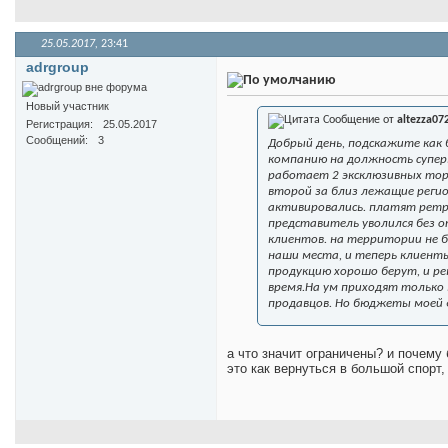
25.05.2017,
23:41
adrgroup
Новый участник
Сообщение от
altezza07
Регистрация
25.05.2017
Сообщений
3
Добрый день, подскажите как 
компанию на должность супер
работает 2 эксклюзивных тор
второй за близ лежащие регио
активировались. платят ретро
представитель уволился без о
клиентов. на территории не б
наши места, и теперь клиент
продукцию хорошо берут, и р
время.На ум приходят только 
продавцов. Но бюджеты моей 
а что значит ограничены? и почему
это как вернуться в большой спорт