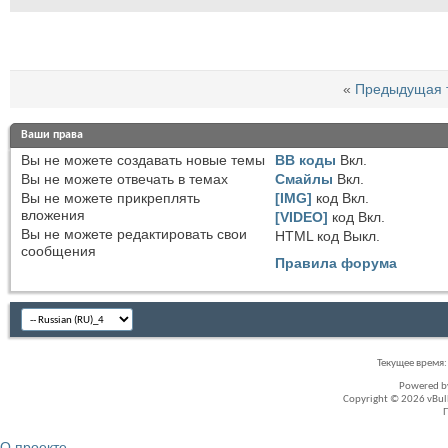
«
Предыдущая 
Ваши права
Вы
не можете
создавать новые темы
BB коды
Вкл.
Вы
не можете
отвечать в темах
Смайлы
Вкл.
Вы
не можете
прикреплять
[IMG]
код
Вкл.
вложения
[VIDEO]
код
Вкл.
Вы
не можете
редактировать свои
HTML код
Выкл.
сообщения
Правила форума
Текущее время
Powered 
Copyright © 2026 vBullet
О проекте