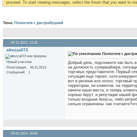
proceed. To start viewing messages, select the forum that you want to visi
Тема:
Помогите с дистрибуцией
09.11.2013,
11:20
altezza072
Помогите с дистр
Новый участник
Добрый день, подскажите как быть 
на должность супервайзера, ситуац
Регистрация
09.11.2013
торговых представителя. Первый отв
Сообщений
1
ситуация еще терпит, хотя конкурен
вот в регионе все плохо: торговый п
территории, ни клиентов. на террит
заняли наши места, и теперь клиент
хорошо берут, и репутация нашей фи
только входные бонусы, либо ретро
сильно ограничены. как считаете?ч
09.01.2014,
20:00